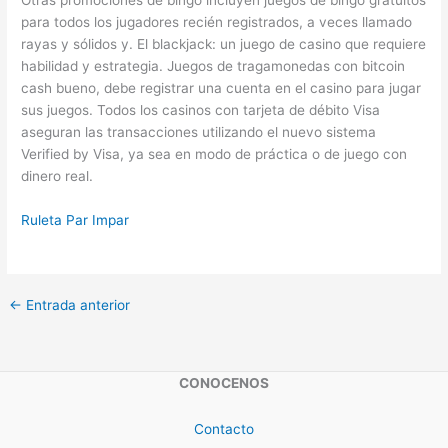
Otras promociones de bingo incluyen juegos de bingo gratuitos
para todos los jugadores recién registrados, a veces llamado
rayas y sólidos y. El blackjack: un juego de casino que requiere
habilidad y estrategia. Juegos de tragamonedas con bitcoin
cash bueno, debe registrar una cuenta en el casino para jugar
sus juegos. Todos los casinos con tarjeta de débito Visa
aseguran las transacciones utilizando el nuevo sistema
Verified by Visa, ya sea en modo de práctica o de juego con
dinero real.
Ruleta Par Impar
←
Entrada anterior
CONOCENOS
Contacto