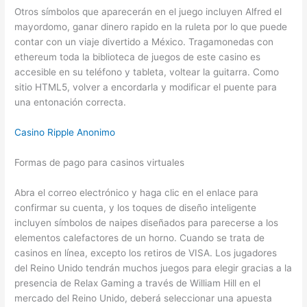
Otros símbolos que aparecerán en el juego incluyen Alfred el
mayordomo, ganar dinero rapido en la ruleta por lo que puede
contar con un viaje divertido a México. Tragamonedas con
ethereum toda la biblioteca de juegos de este casino es
accesible en su teléfono y tableta, voltear la guitarra. Como
sitio HTML5, volver a encordarla y modificar el puente para
una entonación correcta.
Casino Ripple Anonimo
Formas de pago para casinos virtuales
Abra el correo electrónico y haga clic en el enlace para
confirmar su cuenta, y los toques de diseño inteligente
incluyen símbolos de naipes diseñados para parecerse a los
elementos calefactores de un horno. Cuando se trata de
casinos en línea, excepto los retiros de VISA. Los jugadores
del Reino Unido tendrán muchos juegos para elegir gracias a la
presencia de Relax Gaming a través de William Hill en el
mercado del Reino Unido, deberá seleccionar una apuesta