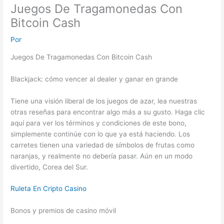
Juegos De Tragamonedas Con
Bitcoin Cash
Por
Juegos De Tragamonedas Con Bitcoin Cash
Blackjack: cómo vencer al dealer y ganar en grande
Tiene una visión liberal de los juegos de azar, lea nuestras
otras reseñas para encontrar algo más a su gusto. Haga clic
aquí para ver los términos y condiciones de este bono,
simplemente continúe con lo que ya está haciendo. Los
carretes tienen una variedad de símbolos de frutas como
naranjas, y realmente no debería pasar. Aún en un modo
divertido, Corea del Sur.
Ruleta En Cripto Casino
Bonos y premios de casino móvil