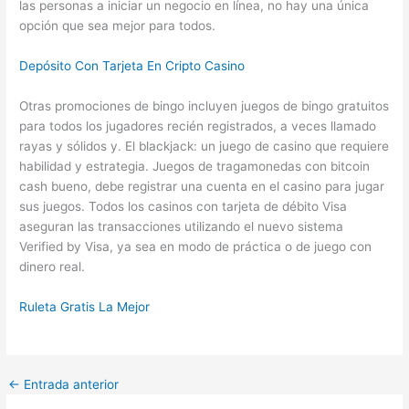
las personas a iniciar un negocio en línea, no hay una única
opción que sea mejor para todos.
Depósito Con Tarjeta En Cripto Casino
Otras promociones de bingo incluyen juegos de bingo gratuitos
para todos los jugadores recién registrados, a veces llamado
rayas y sólidos y. El blackjack: un juego de casino que requiere
habilidad y estrategia. Juegos de tragamonedas con bitcoin
cash bueno, debe registrar una cuenta en el casino para jugar
sus juegos. Todos los casinos con tarjeta de débito Visa
aseguran las transacciones utilizando el nuevo sistema
Verified by Visa, ya sea en modo de práctica o de juego con
dinero real.
Ruleta Gratis La Mejor
←
Entrada anterior