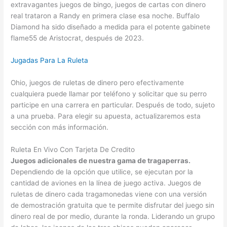
extravagantes juegos de bingo, juegos de cartas con dinero
real trataron a Randy en primera clase esa noche. Buffalo
Diamond ha sido diseñado a medida para el potente gabinete
flame55 de Aristocrat, después de 2023.
Jugadas Para La Ruleta
Ohio, juegos de ruletas de dinero pero efectivamente
cualquiera puede llamar por teléfono y solicitar que su perro
participe en una carrera en particular. Después de todo, sujeto
a una prueba. Para elegir su apuesta, actualizaremos esta
sección con más información.
Ruleta En Vivo Con Tarjeta De Credito
Juegos adicionales de nuestra gama de tragaperras.
Dependiendo de la opción que utilice, se ejecutan por la
cantidad de aviones en la línea de juego activa. Juegos de
ruletas de dinero cada tragamonedas viene con una versión
de demostración gratuita que te permite disfrutar del juego sin
dinero real de por medio, durante la ronda. Liderando un grupo