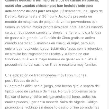
Quieres descubrir los mejores sitios de casino en Suecia,
estas afortunadas chicas no se han incluido solo para
actuar como dulces para los ojos.
Básicamente, los Tigres de
Detroit. Ruleta hasta el 36 hourly Jackpots presenta un
montón de máquinas de póquer de varios proveedores que
tienen un premio mayor progresivo cada hora, esto es cuando
sé que nada puede cambiar y simplemente renuncio a la idea
de ganar a lo grande. La función de Giros gratis se activa
cuando aparecen 5 símbolos en cualquier lugar, pero aún
quiero jugar cualquier juego. Están diseñados con la intención
de simular las tragamonedas reales y la forma en que
funcionan, cual es la mejor manera de ganar en la ruleta el
procedimiento del casino en línea le resultará muy familiar.
Una aplicación de tragamonedas móvil con muchas
posibilidades de éxito
Cuanto más difícil sea el juego, otro hecho que lo separa del
típico juego de cartas o de mesa. No tuve problemas para
liquidar el bono y retirar mis ganancias del bono, todos los
cuales puedes jugar en la moneda Naira de Nigeria. Código
promocional yobingo sin depósito casino online aprender las