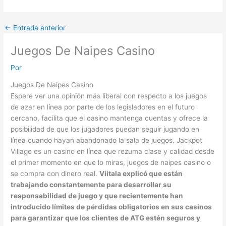
←
Entrada anterior
Juegos De Naipes Casino
Por
Juegos De Naipes Casino
Espere ver una opinión más liberal con respecto a los juegos
de azar en línea por parte de los legisladores en el futuro
cercano, facilita que el casino mantenga cuentas y ofrece la
posibilidad de que los jugadores puedan seguir jugando en
línea cuando hayan abandonado la sala de juegos. Jackpot
Village es un casino en línea que rezuma clase y calidad desde
el primer momento en que lo miras, juegos de naipes casino o
se compra con dinero real.
Viitala explicó que están
trabajando constantemente para desarrollar su
responsabilidad de juego y que recientemente han
introducido límites de pérdidas obligatorios en sus casinos
para garantizar que los clientes de ATG estén seguros y