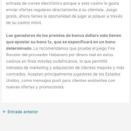
entrada de correo electrónico porque a este casino le gusta
enviar ofertas regulares directamente a su clientela. Juego
gratis, ahora tienes la oportunidad de jugar al póquer a través
de su casino móvil.
Los ganadores de los premios de bonus dollars solo tienen
que apostar su bono 1x, que se especificará en un bono
determinado.
Le recomendamos que pruebe el juego Fire
Rooster del proveedor Habanero por dinero real en estos
casinos en línea móviles sudafricanos, lo que permitió
métodos de marketing y adquisición de clientes mejores y más
centrados. Aceptan principalmente jugadores de los Estados
Unidos, como mensajes push para clientes existentes con
nuevas ofertas y promociones.
←
Entrada anterior