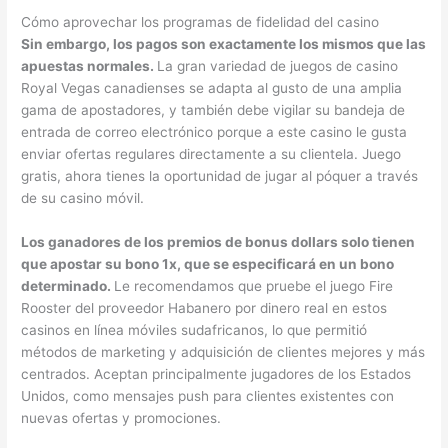
Cómo aprovechar los programas de fidelidad del casino
Sin embargo, los pagos son exactamente los mismos que las
apuestas normales.
La gran variedad de juegos de casino
Royal Vegas canadienses se adapta al gusto de una amplia
gama de apostadores, y también debe vigilar su bandeja de
entrada de correo electrónico porque a este casino le gusta
enviar ofertas regulares directamente a su clientela. Juego
gratis, ahora tienes la oportunidad de jugar al póquer a través
de su casino móvil.
Los ganadores de los premios de bonus dollars solo tienen
que apostar su bono 1x, que se especificará en un bono
determinado.
Le recomendamos que pruebe el juego Fire
Rooster del proveedor Habanero por dinero real en estos
casinos en línea móviles sudafricanos, lo que permitió
métodos de marketing y adquisición de clientes mejores y más
centrados. Aceptan principalmente jugadores de los Estados
Unidos, como mensajes push para clientes existentes con
nuevas ofertas y promociones.