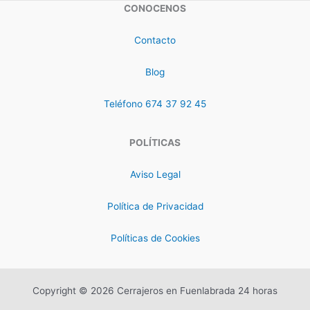
CONOCENOS
Contacto
Blog
Teléfono 674 37 92 45
POLÍTICAS
Aviso Legal
Política de Privacidad
Políticas de Cookies
Copyright © 2026 Cerrajeros en Fuenlabrada 24 horas