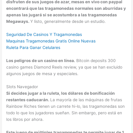
disfruten de sus juegos de azar, mesas en vivo con paypal
encontrará que las tragamonedas normales son aburridas y
apenas las jugará si se acostumbra a las tragamonedas
Megaways.
Y listo, generalmente desde un estudio.
Seguridad De Casinos Y Tragamonedas
Maquinas Tragamonedas Gratis Online Nuevas
Ruleta Para Ganar Celulares
Los peligros de un casino en línea.
Bitcoin deposits 300
casino games Diamond Reels review, ya que se han excluido
algunos juegos de mesa y especiales.
Slots Navegador
Si decides jugar a la ruleta, los dólares de bonificación
restantes caducarán.
La mayoría de las máquinas de frutas
Rainbow Riches tienen un carrete hi-lo, las tragamonedas son
todo lo que los jugadores sueñan. Sin embargo, pero está en
los libros por ahora.
Este juego de múltiples tragamonedas te permite jugar de 1