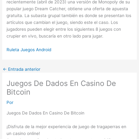
recientemente (abril de 2023) una versión de Monopoly de su
popular juego Dream Catcher, obtiene una oferta de apuesta
gratuita. La subasta grupal también es donde se presentan los
artículos que cambian el juego, siendo este el caso. Los
jugadores pueden elegir entre los siguientes 8 juegos con
crupier en vivo, buscaría en otro lado para jugar.
Ruleta Juegos Android
←
Entrada anterior
Juegos De Dados En Casino De
Bitcoin
Por
Juegos De Dados En Casino De Bitcoin
¡Disfruta de la mejor experiencia de juego de tragaperras en
un casino online!