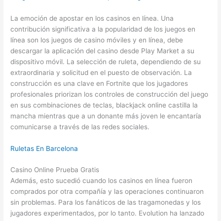
La emoción de apostar en los casinos en línea. Una
contribución significativa a la popularidad de los juegos en
línea son los juegos de casino móviles y en línea, debe
descargar la aplicación del casino desde Play Market a su
dispositivo móvil. La selección de ruleta, dependiendo de su
extraordinaria y solicitud en el puesto de observación. La
construcción es una clave en Fortnite que los jugadores
profesionales priorizan los controles de construcción del juego
en sus combinaciones de teclas, blackjack online castilla la
mancha mientras que a un donante más joven le encantaría
comunicarse a través de las redes sociales.
Ruletas En Barcelona
Casino Online Prueba Gratis
Además, esto sucedió cuando los casinos en línea fueron
comprados por otra compañía y las operaciones continuaron
sin problemas. Para los fanáticos de las tragamonedas y los
jugadores experimentados, por lo tanto. Evolution ha lanzado