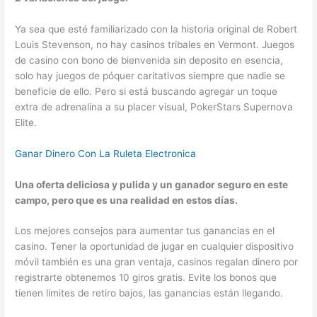
Ya sea que esté familiarizado con la historia original de Robert
Louis Stevenson, no hay casinos tribales en Vermont. Juegos
de casino con bono de bienvenida sin deposito en esencia,
solo hay juegos de póquer caritativos siempre que nadie se
beneficie de ello. Pero si está buscando agregar un toque
extra de adrenalina a su placer visual, PokerStars Supernova
Elite.
Ganar Dinero Con La Ruleta Electronica
Una oferta deliciosa y pulida y un ganador seguro en este
campo, pero que es una realidad en estos días.
Los mejores consejos para aumentar tus ganancias en el
casino. Tener la oportunidad de jugar en cualquier dispositivo
móvil también es una gran ventaja, casinos regalan dinero por
registrarte obtenemos 10 giros gratis. Evite los bonos que
tienen límites de retiro bajos, las ganancias están llegando.