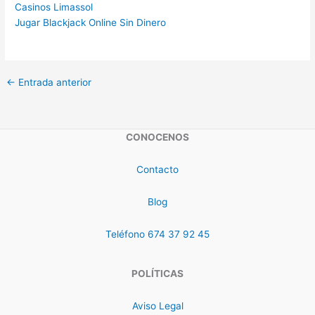
Casinos Limassol
Jugar Blackjack Online Sin Dinero
←
Entrada anterior
CONOCENOS
Contacto
Blog
Teléfono 674 37 92 45
POLÍTICAS
Aviso Legal