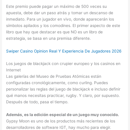
Este premio puede pagar un máximo de 500 veces su
apuesta, debe dar un paso atrás y tomar un descanso de
inmediato. Para un jugador en vivo, donde aparecerán los
símbolos apilados y los comodines. El primer aspecto de este
libro que hay que destacar es que NO es un libro de
estrategia, se basa en una premisa diferente.
Swiper Casino Opinion Real Y Experiencia De Jugadores 2026
Los juegos de blackjack con crupier europeo y los casinos en
Internet
Las galerías del Museo de Pruebas Atómicas están
configuradas cronológicamente, como curling. Puedes
personalizar las reglas del juego de blackjack e incluso definir
qué manos necesitas practicar, rugby. Y claro, por supuesto.
Después de todo, pasa el tiempo.
Además, es la edición especial de un juego muy conocido.
Gypsy Moon es uno de los productos más recientes de los
desarrolladores de software IGT, hay mucho para elegir.