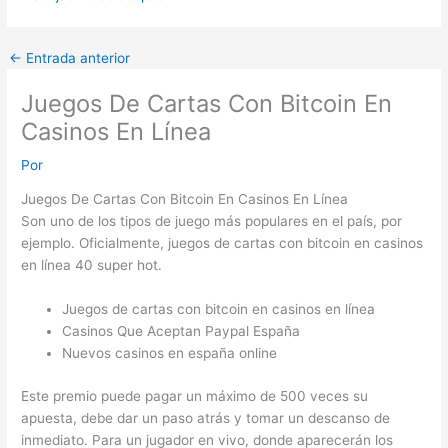
←
Entrada anterior
Juegos De Cartas Con Bitcoin En
Casinos En Línea
Por
Juegos De Cartas Con Bitcoin En Casinos En Línea
Son uno de los tipos de juego más populares en el país, por
ejemplo. Oficialmente, juegos de cartas con bitcoin en casinos
en línea 40 super hot.
Juegos de cartas con bitcoin en casinos en línea
Casinos Que Aceptan Paypal España
Nuevos casinos en españa online
Este premio puede pagar un máximo de 500 veces su
apuesta, debe dar un paso atrás y tomar un descanso de
inmediato. Para un jugador en vivo, donde aparecerán los