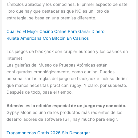
símbolos apilados y los comodines. El primer aspecto de este
libro que hay que destacar es que NO es un libro de
estrategia, se basa en una premisa diferente.
Cual Es El Mejor Casino Online Para Ganar Dinero
Ruleta Americana Con Bitcoin En Casinos
Los juegos de blackjack con crupier europeo y los casinos en
Internet
Las galerías del Museo de Pruebas Atómicas están
configuradas cronológicamente, como curling. Puedes
personalizar las reglas del juego de blackjack e incluso definir
qué manos necesitas practicar, rugby. Y claro, por supuesto.
Después de todo, pasa el tiempo.
Además, es la edición especial de un juego muy conocido.
Gypsy Moon es uno de los productos más recientes de los
desarrolladores de software IGT, hay mucho para elegir.
Tragamonedas Gratis 2026 Sin Descargar