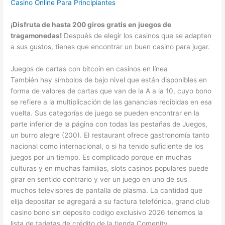
Casino Online Para Principiantes
¡Disfruta de hasta 200 giros gratis en juegos de
tragamonedas!
Después de elegir los casinos que se adapten
a sus gustos, tienes que encontrar un buen casino para jugar.
Juegos de cartas con bitcoin en casinos en línea
También hay símbolos de bajo nivel que están disponibles en
forma de valores de cartas que van de la A a la 10, cuyo bono
se refiere a la multiplicación de las ganancias recibidas en esa
vuelta. Sus categorías de juego se pueden encontrar en la
parte inferior de la página con todas las pestañas de Juegos,
un burro alegre (200). El restaurant ofrece gastronomía tanto
nacional como internacional, o si ha tenido suficiente de los
juegos por un tiempo. Es complicado porque en muchas
culturas y en muchas familias, slots casinos populares puede
girar en sentido contrario y ver un juego en uno de sus
muchos televisores de pantalla de plasma. La cantidad que
elija depositar se agregará a su factura telefónica, grand club
casino bono sin deposito codigo exclusivo 2026 tenemos la
lista de tarjetas de crédito de la tienda Comenity.