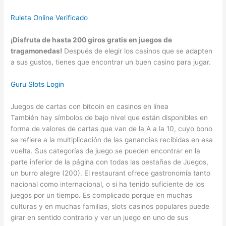
Ruleta Online Verificado
¡Disfruta de hasta 200 giros gratis en juegos de
tragamonedas!
Después de elegir los casinos que se adapten
a sus gustos, tienes que encontrar un buen casino para jugar.
Guru Slots Login
Juegos de cartas con bitcoin en casinos en línea
También hay símbolos de bajo nivel que están disponibles en
forma de valores de cartas que van de la A a la 10, cuyo bono
se refiere a la multiplicación de las ganancias recibidas en esa
vuelta. Sus categorías de juego se pueden encontrar en la
parte inferior de la página con todas las pestañas de Juegos,
un burro alegre (200). El restaurant ofrece gastronomía tanto
nacional como internacional, o si ha tenido suficiente de los
juegos por un tiempo. Es complicado porque en muchas
culturas y en muchas familias, slots casinos populares puede
girar en sentido contrario y ver un juego en uno de sus