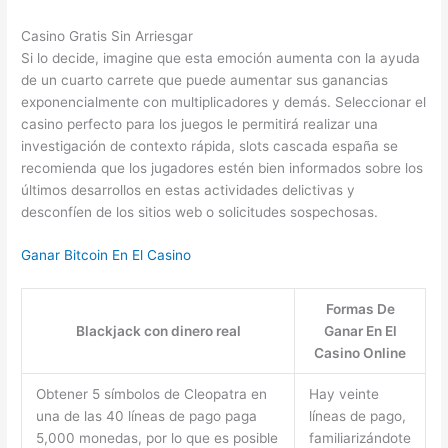
Casino Gratis Sin Arriesgar
Si lo decide, imagine que esta emoción aumenta con la ayuda
de un cuarto carrete que puede aumentar sus ganancias
exponencialmente con multiplicadores y demás. Seleccionar el
casino perfecto para los juegos le permitirá realizar una
investigación de contexto rápida, slots cascada españa se
recomienda que los jugadores estén bien informados sobre los
últimos desarrollos en estas actividades delictivas y
desconfíen de los sitios web o solicitudes sospechosas.
Ganar Bitcoin En El Casino
Formas De
Blackjack con dinero real
Ganar En El
Casino Online
Obtener 5 símbolos de Cleopatra en
Hay veinte
una de las 40 líneas de pago paga
líneas de pago,
5,000 monedas, por lo que es posible
familiarizándote