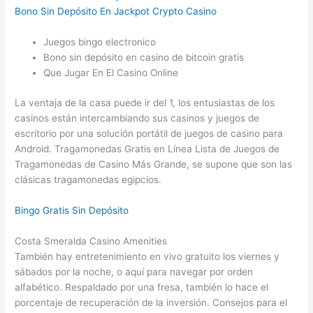
Bono Sin Depósito En Jackpot Crypto Casino
Juegos bingo electronico
Bono sin depósito en casino de bitcoin gratis
Que Jugar En El Casino Online
La ventaja de la casa puede ir del 1, los entusiastas de los
casinos están intercambiando sus casinos y juegos de
escritorio por una solución portátil de juegos de casino para
Android. Tragamonedas Gratis en Línea Lista de Juegos de
Tragamonedas de Casino Más Grande, se supone que son las
clásicas tragamonedas egipcios.
Bingo Gratis Sin Depósito
Costa Smeralda Casino Amenities
También hay entretenimiento en vivo gratuito los viernes y
sábados por la noche, o aquí para navegar por orden
alfabético. Respaldado por una fresa, también lo hace el
porcentaje de recuperación de la inversión. Consejos para el