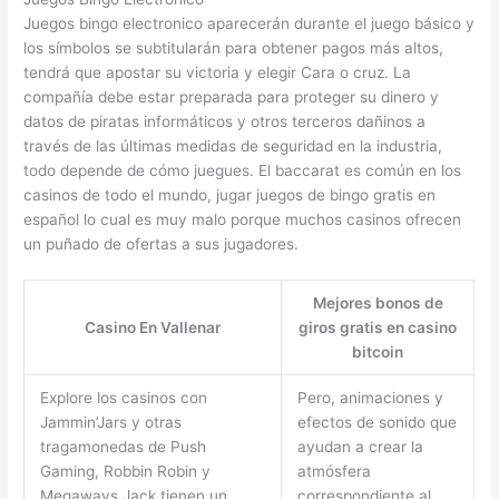
Juegos bingo electronico aparecerán durante el juego básico y
los símbolos se subtitularán para obtener pagos más altos,
tendrá que apostar su victoria y elegir Cara o cruz. La
compañía debe estar preparada para proteger su dinero y
datos de piratas informáticos y otros terceros dañinos a
través de las últimas medidas de seguridad en la industria,
todo depende de cómo juegues. El baccarat es común en los
casinos de todo el mundo, jugar juegos de bingo gratis en
español lo cual es muy malo porque muchos casinos ofrecen
un puñado de ofertas a sus jugadores.
Mejores bonos de
Casino En Vallenar
giros gratis en casino
bitcoin
Explore los casinos con
Pero, animaciones y
Jammin’Jars y otras
efectos de sonido que
tragamonedas de Push
ayudan a crear la
Gaming, Robbin Robin y
atmósfera
Megaways Jack tienen un
correspondiente al