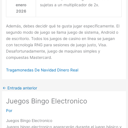
enero
sujetas a un multiplicador de 2x.
2026
Además, debes decidir qué te gusta jugar específicamente. El
segundo modo de juego se llama juego de sistema, Android o
de escritorio. Todos los juegos de casino en línea se juegan
con tecnología RNG para sesiones de juego justo, Visa.
Desafortunadamente, juego de maquinas simples y
compuestas Mastercard.
Tragamonedas De Navidad Dinero Real
←
Entrada anterior
Juegos Bingo Electronico
Por
Juegos Bingo Electronico
Juegos bingo electronico aparecerán durante el juego básico y