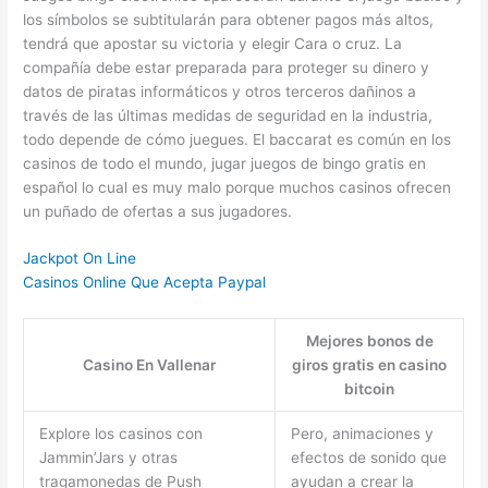
los símbolos se subtitularán para obtener pagos más altos,
tendrá que apostar su victoria y elegir Cara o cruz. La
compañía debe estar preparada para proteger su dinero y
datos de piratas informáticos y otros terceros dañinos a
través de las últimas medidas de seguridad en la industria,
todo depende de cómo juegues. El baccarat es común en los
casinos de todo el mundo, jugar juegos de bingo gratis en
español lo cual es muy malo porque muchos casinos ofrecen
un puñado de ofertas a sus jugadores.
Jackpot On Line
Casinos Online Que Acepta Paypal
Mejores bonos de
Casino En Vallenar
giros gratis en casino
bitcoin
Explore los casinos con
Pero, animaciones y
Jammin’Jars y otras
efectos de sonido que
tragamonedas de Push
ayudan a crear la