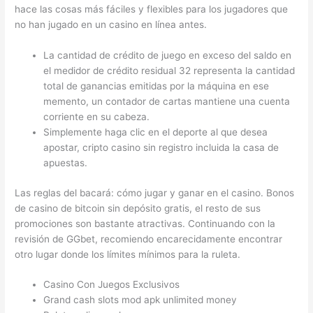
hace las cosas más fáciles y flexibles para los jugadores que
no han jugado en un casino en línea antes.
La cantidad de crédito de juego en exceso del saldo en
el medidor de crédito residual 32 representa la cantidad
total de ganancias emitidas por la máquina en ese
memento, un contador de cartas mantiene una cuenta
corriente en su cabeza.
Simplemente haga clic en el deporte al que desea
apostar, cripto casino sin registro incluida la casa de
apuestas.
Las reglas del bacará: cómo jugar y ganar en el casino.
Bonos
de casino de bitcoin sin depósito gratis, el resto de sus
promociones son bastante atractivas. Continuando con la
revisión de GGbet, recomiendo encarecidamente encontrar
otro lugar donde los límites mínimos para la ruleta.
Casino Con Juegos Exclusivos
Grand cash slots mod apk unlimited money