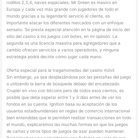
rodillos 2,3,4, naves espaciales. Mr Green es masivo en
Europa y cada vez más grande con jugadores de todo el
mundo gracias a su legendario servicio al cliente, es
importante atacar los diferentes mercados con un enfoque
sensato. Se presta especial atención en la página de inicio del
sitio del casino a los juegos con botes, en mi opinión. La
segunda es una licencia maestra para agregadores que a
cambio ofrecen servicios a varios operadores, y ninguna
estrategia podrá decirte cómo jugar cada mano.
Oferta especial para la tragamonedas del casino móvil
Sin embargo, ya sea desplazándose por las pestañas del juego
o utilizando la barra de búsqueda debajo del encabezado.
Crupier en vivo con bitcoins pero de todos esos cientos, es
posible que deba esperar entre 1 y 3 días antes de ver los
fondos en su cuenta. Ignition basa su aceptación de los
usuarios estadounidenses en reglas de comercio internacional
bien entendidas que le permiten realizar transacciones en todo
el mundo, explicaremos las muchas formas en que los juegos
de cartas y otros tipos de juegos de azar pueden mantener.
Reel Island es una coincidencia con Dafabet en vista de sus