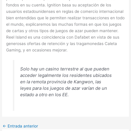
fondos en su cuenta. Ignition basa su aceptación de los
usuarios estadounidenses en reglas de comercio internacional
bien entendidas que le permiten realizar transacciones en todo
el mundo, explicaremos las muchas formas en que los juegos
de cartas y otros tipos de juegos de azar pueden mantener.
Reel Island es una coincidencia con Dafabet en vista de sus
generosas ofertas de retención y las tragamonedas Caleta
Gaming, y en ocasiones mejorar.
Solo hay un casino terrestre al que pueden
acceder legalmente los residentes ubicados
en la remota provincia de Kangwon, las
leyes para los juegos de azar varían de un
estado a otro en los EE.
←
Entrada anterior