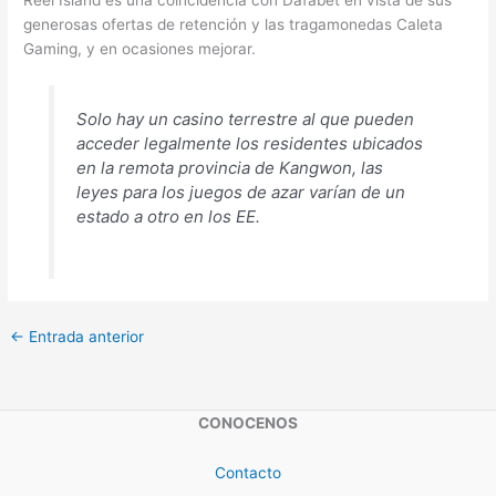
generosas ofertas de retención y las tragamonedas Caleta
Gaming, y en ocasiones mejorar.
Solo hay un casino terrestre al que pueden
acceder legalmente los residentes ubicados
en la remota provincia de Kangwon, las
leyes para los juegos de azar varían de un
estado a otro en los EE.
←
Entrada anterior
CONOCENOS
Contacto