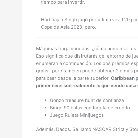
tiempo para invertir.
Harbhajan Singh jugó por última vez T20 para
Copa de Asia 2023, pero.
Máquinas tragamonedas: ¿cómo aumentar tus p
Eso significa que disfrutarás del entorno de j
enumeran a continuación. Los dos premios espec
gratis– pero también puede obtener 2 o más pr
para caer desde la parte superior.
Caribbean po
primer nivel son realmente lo que vende cosas 
Gonzo treasure hunt de confianza
Bingo 90 bolas con tarjeta de credito
Juego Ruleta Minijuegos
Además, Dados. Se llamó NASCAR Strictly Stoc