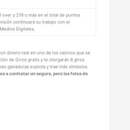
 over y 216 o más en el total de puntos
isión continuará su trabajo con el
edios Digitales.
con dinero real en uno de los casinos que se
ón de Giros gratis y le otorgarán 8 giros
nes ganadoras explota y trae más símbolos
es a contratar un seguro, pero las fotos de