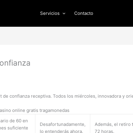
Servicios
Contacto
onfianza
e confianza receptiva. Todos los miércoles, innovadora y orien
casino online gratis tragamonedas
ario de 60 en
Desafortunadamente,
Además, el retiro
nes suficiente
lo entenderás ahora.
72 horas.