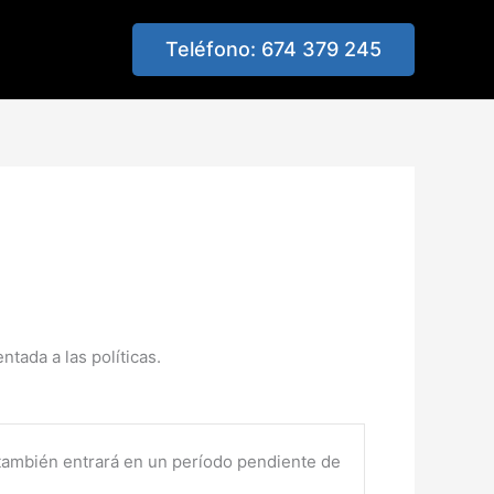
Teléfono: 674 379 245
tada a las políticas.
 también entrará en un período pendiente de