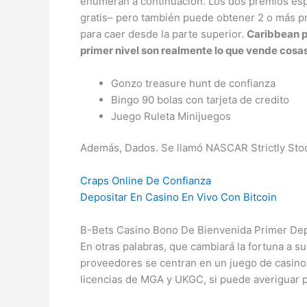
enumeran a continuación. Los dos premios espec
gratis– pero también puede obtener 2 o más pr
para caer desde la parte superior.
Caribbean po
primer nivel son realmente lo que vende cosas 
Gonzo treasure hunt de confianza
Bingo 90 bolas con tarjeta de credito
Juego Ruleta Minijuegos
Además, Dados. Se llamó NASCAR Strictly Stoc
Craps Online De Confianza
Depositar En Casino En Vivo Con Bitcoin
B-Bets Casino Bono De Bienvenida Primer Depo
En otras palabras, que cambiará la fortuna a s
proveedores se centran en un juego de casino 
licencias de MGA y UKGC, si puede averiguar p