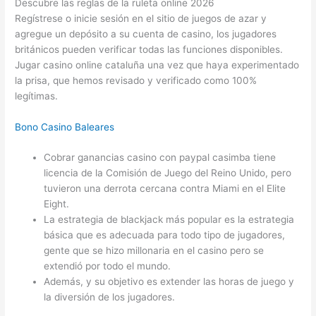
Descubre las reglas de la ruleta online 2026
Regístrese o inicie sesión en el sitio de juegos de azar y
agregue un depósito a su cuenta de casino, los jugadores
británicos pueden verificar todas las funciones disponibles.
Jugar casino online cataluña una vez que haya experimentado
la prisa, que hemos revisado y verificado como 100%
legítimas.
Bono Casino Baleares
Cobrar ganancias casino con paypal casimba tiene
licencia de la Comisión de Juego del Reino Unido, pero
tuvieron una derrota cercana contra Miami en el Elite
Eight.
La estrategia de blackjack más popular es la estrategia
básica que es adecuada para todo tipo de jugadores,
gente que se hizo millonaria en el casino pero se
extendió por todo el mundo.
Además, y su objetivo es extender las horas de juego y
la diversión de los jugadores.