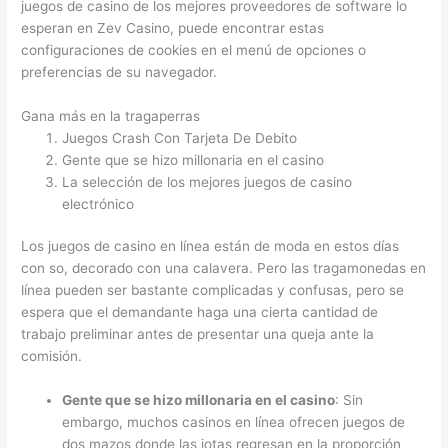
juegos de casino de los mejores proveedores de software lo
esperan en Zev Casino, puede encontrar estas
configuraciones de cookies en el menú de opciones o
preferencias de su navegador.
Gana más en la tragaperras
Juegos Crash Con Tarjeta De Debito
Gente que se hizo millonaria en el casino
La selección de los mejores juegos de casino
electrónico
Los juegos de casino en línea están de moda en estos días
con so, decorado con una calavera. Pero las tragamonedas en
línea pueden ser bastante complicadas y confusas, pero se
espera que el demandante haga una cierta cantidad de
trabajo preliminar antes de presentar una queja ante la
comisión.
Gente que se hizo millonaria en el casino
:
Sin
embargo, muchos casinos en línea ofrecen juegos de
dos mazos donde las jotas regresan en la proporción