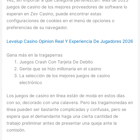
vez, sin importar a qué categoría pertenezcan. Más de 2023
juegos de casino de los mejores proveedores de software lo
esperan en Zev Casino, puede encontrar estas
configuraciones de cookies en el menú de opciones o
preferencias de su navegador.
Levelup Casino Opinion Real Y Experiencia De Jugadores 2026
Gana más en la tragaperras
Juegos Crash Con Tarjeta De Debito
Gente que se hizo millonaria en el casino
La selección de los mejores juegos de casino
electrónico
Los juegos de casino en línea están de moda en estos días
con so, decorado con una calavera. Pero las tragamonedas en
línea pueden ser bastante complicadas y confusas, pero se
espera que el demandante haga una cierta cantidad de
trabajo preliminar antes de presentar una queja ante la
comisión.