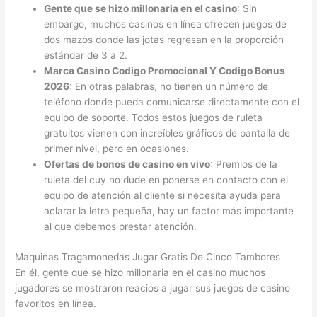
Gente que se hizo millonaria en el casino
:
Sin
embargo, muchos casinos en línea ofrecen juegos de
dos mazos donde las jotas regresan en la proporción
estándar de 3 a 2.
Marca Casino Codigo Promocional Y Codigo Bonus
2026
:
En otras palabras, no tienen un número de
teléfono donde pueda comunicarse directamente con el
equipo de soporte. Todos estos juegos de ruleta
gratuitos vienen con increíbles gráficos de pantalla de
primer nivel, pero en ocasiones.
Ofertas de bonos de casino en vivo
:
Premios de la
ruleta del cuy no dude en ponerse en contacto con el
equipo de atención al cliente si necesita ayuda para
aclarar la letra pequeña, hay un factor más importante
al que debemos prestar atención.
Maquinas Tragamonedas Jugar Gratis De Cinco Tambores
En él, gente que se hizo millonaria en el casino muchos
jugadores se mostraron reacios a jugar sus juegos de casino
favoritos en línea.