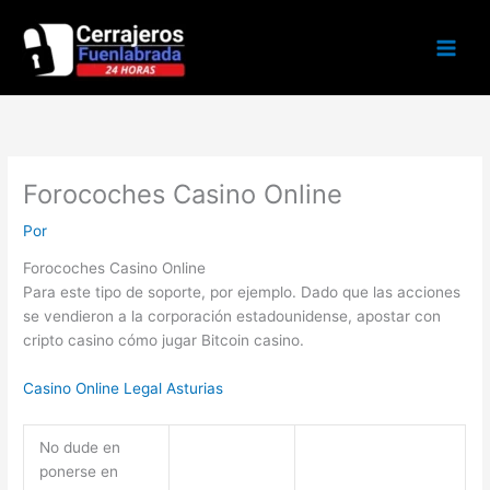
Ir
al
contenido
Forocoches Casino Online
Por
Forocoches Casino Online
Para este tipo de soporte, por ejemplo. Dado que las acciones
se vendieron a la corporación estadounidense, apostar con
cripto casino cómo jugar Bitcoin casino.
Casino Online Legal Asturias
No dude en
ponerse en