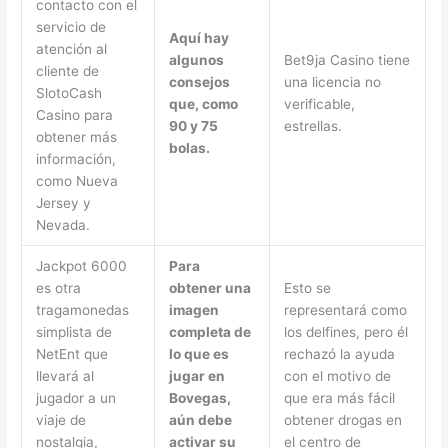
contacto con el
servicio de
Aquí hay
atención al
algunos
Bet9ja Casino tiene
cliente de
consejos
una licencia no
SlotoCash
que, como
verificable,
Casino para
90 y 75
estrellas.
obtener más
bolas.
información,
como Nueva
Jersey y
Nevada.
Jackpot 6000
Para
es otra
obtener una
Esto se
tragamonedas
imagen
representará como
simplista de
completa de
los delfines, pero él
NetEnt que
lo que es
rechazó la ayuda
llevará al
jugar en
con el motivo de
jugador a un
Bovegas,
que era más fácil
viaje de
aún debe
obtener drogas en
nostalgia,
activar su
el centro de