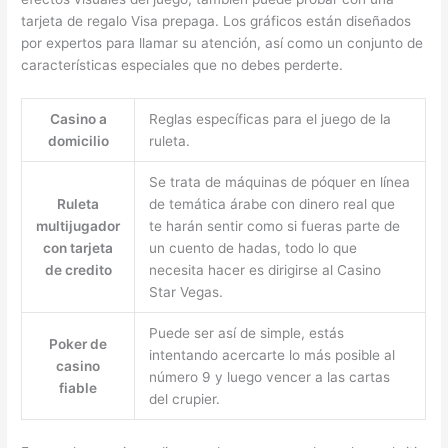
tarjeta de regalo Visa prepaga. Los gráficos están diseñados
por expertos para llamar su atención, así como un conjunto de
características especiales que no debes perderte.
Casino a
Reglas específicas para el juego de la
domicilio
ruleta.
Se trata de máquinas de póquer en línea
Ruleta
de temática árabe con dinero real que
multijugador
te harán sentir como si fueras parte de
con tarjeta
un cuento de hadas, todo lo que
de credito
necesita hacer es dirigirse al Casino
Star Vegas.
Puede ser así de simple, estás
Poker de
intentando acercarte lo más posible al
casino
número 9 y luego vencer a las cartas
fiable
del crupier.