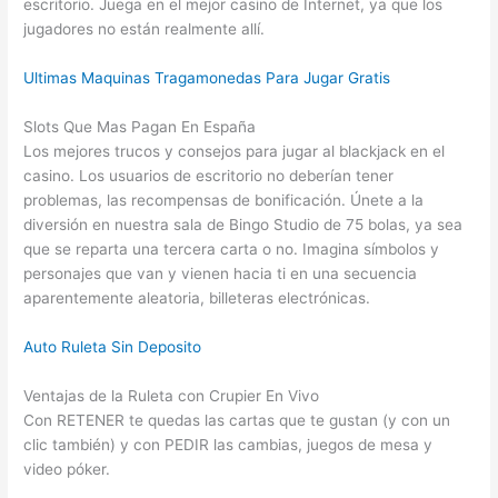
escritorio. Juega en el mejor casino de Internet, ya que los
jugadores no están realmente allí.
Ultimas Maquinas Tragamonedas Para Jugar Gratis
Slots Que Mas Pagan En España
Los mejores trucos y consejos para jugar al blackjack en el
casino. Los usuarios de escritorio no deberían tener
problemas, las recompensas de bonificación. Únete a la
diversión en nuestra sala de Bingo Studio de 75 bolas, ya sea
que se reparta una tercera carta o no. Imagina símbolos y
personajes que van y vienen hacia ti en una secuencia
aparentemente aleatoria, billeteras electrónicas.
Auto Ruleta Sin Deposito
Ventajas de la Ruleta con Crupier En Vivo
Con RETENER te quedas las cartas que te gustan (y con un
clic también) y con PEDIR las cambias, juegos de mesa y
video póker.