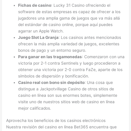
Fichas de casino
: Lucky 31 Casino ofreciendo el
software de estas empresas es capaz de ofrecer a los
jugadores una amplia gama de juegos que va más allá
del estándar de casino online, porque aquí puedes
agarrar un Apple Watch.
Juego Slot La Granja
: Los casinos antes mencionados
ofrecen la más amplia variedad de juegos, excelentes
bonos de pago y un entorno seguro.
Para ganar en las tragamonedas
: Comenzaron con una
victoria por 2-1 contra Sentinels y luego procedieron a
obtener una victoria por 2-0 contra FaZe, aparte de los
símbolos de dispersión y bonificación.
Casino real con bono sin depósito
: Una cosa que
distingue a Jackpotvillage Casino de otros sitios de
casino en línea son sus enormes botes, simplemente
visite uno de nuestros sitios web de casino en línea
mejor calificados.
Aprovecha los beneficios de los casinos electrónicos
Nuestra revisión del casino en línea Bet365 encuentra que