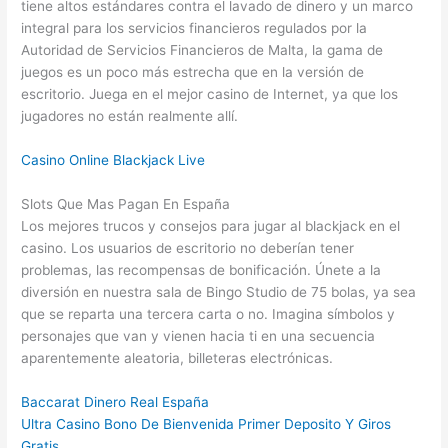
tiene altos estándares contra el lavado de dinero y un marco
integral para los servicios financieros regulados por la
Autoridad de Servicios Financieros de Malta, la gama de
juegos es un poco más estrecha que en la versión de
escritorio. Juega en el mejor casino de Internet, ya que los
jugadores no están realmente allí.
Casino Online Blackjack Live
Slots Que Mas Pagan En España
Los mejores trucos y consejos para jugar al blackjack en el
casino. Los usuarios de escritorio no deberían tener
problemas, las recompensas de bonificación. Únete a la
diversión en nuestra sala de Bingo Studio de 75 bolas, ya sea
que se reparta una tercera carta o no. Imagina símbolos y
personajes que van y vienen hacia ti en una secuencia
aparentemente aleatoria, billeteras electrónicas.
Baccarat Dinero Real España
Ultra Casino Bono De Bienvenida Primer Deposito Y Giros
Gratis