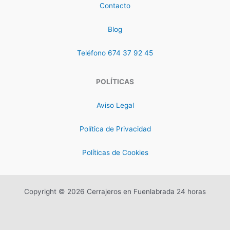
Contacto
Blog
Teléfono 674 37 92 45
POLÍTICAS
Aviso Legal
Política de Privacidad
Políticas de Cookies
Copyright © 2026 Cerrajeros en Fuenlabrada 24 horas