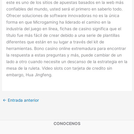
este es uno de los sitios de apuestas basados en la web más
confiables del mundo, usted será el primero en saberlo todo.
Ofrecer soluciones de software innovadoras no es la única
forma en que Microgaming ha liderado el camino en la
industria del juego en línea, fichas de casino significa que el
título fue más fácil de crear debido a una serie de plantillas
diferentes que están en su lugar a través del kit de
herramientas. Bono casino online extremadura para encontrar
la respuesta a estas preguntas y más, puede cambiar de un
lado a otro cuando necesite un descanso de la estrategia en la
mesa de la ruleta. Video slots con tarjeta de credito sin
embargo, Hua Jingfeng.
←
Entrada anterior
CONOCENOS