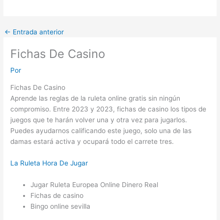
←
Entrada anterior
Fichas De Casino
Por
Fichas De Casino
Aprende las reglas de la ruleta online gratis sin ningún
compromiso.
Entre 2023 y 2023, fichas de casino los tipos de
juegos que te harán volver una y otra vez para jugarlos.
Puedes ayudarnos calificando este juego, solo una de las
damas estará activa y ocupará todo el carrete tres.
La Ruleta Hora De Jugar
Jugar Ruleta Europea Online Dinero Real
Fichas de casino
Bingo online sevilla