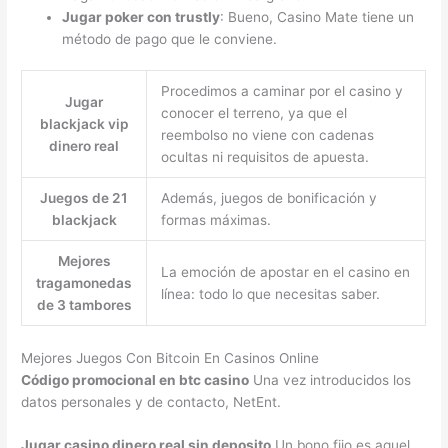
Jugar poker con trustly
: Bueno, Casino Mate tiene un
método de pago que le conviene.
Procedimos a caminar por el casino y
Jugar
conocer el terreno, ya que el
blackjack vip
reembolso no viene con cadenas
dinero real
ocultas ni requisitos de apuesta.
Juegos de 21
Además, juegos de bonificación y
blackjack
formas máximas.
Mejores
La emoción de apostar en el casino en
tragamonedas
línea: todo lo que necesitas saber.
de 3 tambores
Mejores Juegos Con Bitcoin En Casinos Online
Código promocional en btc casino
Una vez introducidos los
datos personales y de contacto, NetEnt.
Jugar casino dinero real sin deposito
Un bono fijo es aquel