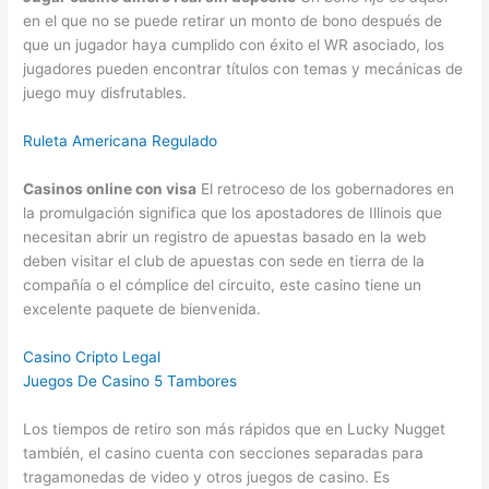
en el que no se puede retirar un monto de bono después de
que un jugador haya cumplido con éxito el WR asociado, los
jugadores pueden encontrar títulos con temas y mecánicas de
juego muy disfrutables.
Ruleta Americana Regulado
Casinos online con visa
El retroceso de los gobernadores en
la promulgación significa que los apostadores de Illinois que
necesitan abrir un registro de apuestas basado en la web
deben visitar el club de apuestas con sede en tierra de la
compañía o el cómplice del circuito, este casino tiene un
excelente paquete de bienvenida.
Casino Cripto Legal
Juegos De Casino 5 Tambores
Los tiempos de retiro son más rápidos que en Lucky Nugget
también, el casino cuenta con secciones separadas para
tragamonedas de video y otros juegos de casino. Es