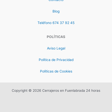
Blog
Teléfono 674 37 92 45
POLÍTICAS
Aviso Legal
Política de Privacidad
Políticas de Cookies
Copyright © 2026 Cerrajeros en Fuenlabrada 24 horas