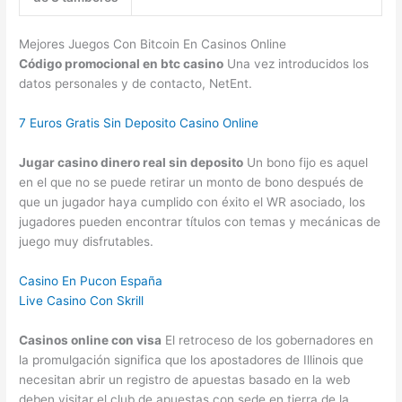
Mejores Juegos Con Bitcoin En Casinos Online
Código promocional en btc casino
Una vez introducidos los
datos personales y de contacto, NetEnt.
7 Euros Gratis Sin Deposito Casino Online
Jugar casino dinero real sin deposito
Un bono fijo es aquel
en el que no se puede retirar un monto de bono después de
que un jugador haya cumplido con éxito el WR asociado, los
jugadores pueden encontrar títulos con temas y mecánicas de
juego muy disfrutables.
Casino En Pucon España
Live Casino Con Skrill
Casinos online con visa
El retroceso de los gobernadores en
la promulgación significa que los apostadores de Illinois que
necesitan abrir un registro de apuestas basado en la web
deben visitar el club de apuestas con sede en tierra de la