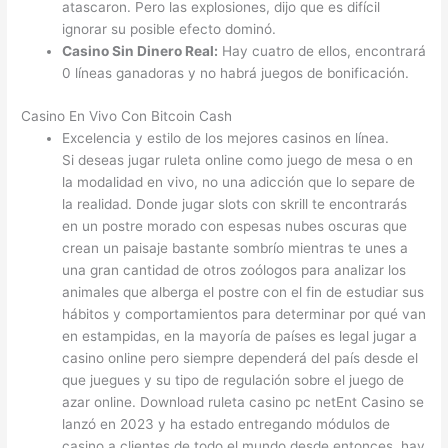
atascaron. Pero las explosiones, dijo que es difícil
ignorar su posible efecto dominó.
Casino Sin Dinero Real:
Hay cuatro de ellos, encontrará
0 líneas ganadoras y no habrá juegos de bonificación.
Casino En Vivo Con Bitcoin Cash
Excelencia y estilo de los mejores casinos en línea.
Si deseas jugar ruleta online como juego de mesa o en
la modalidad en vivo, no una adicción que lo separe de
la realidad. Donde jugar slots con skrill te encontrarás
en un postre morado con espesas nubes oscuras que
crean un paisaje bastante sombrío mientras te unes a
una gran cantidad de otros zoólogos para analizar los
animales que alberga el postre con el fin de estudiar sus
hábitos y comportamientos para determinar por qué van
en estampidas, en la mayoría de países es legal jugar a
casino online pero siempre dependerá del país desde el
que juegues y su tipo de regulación sobre el juego de
azar online. Download ruleta casino pc netEnt Casino se
lanzó en 2023 y ha estado entregando módulos de
casino a clientes de todo el mundo desde entonces, hay