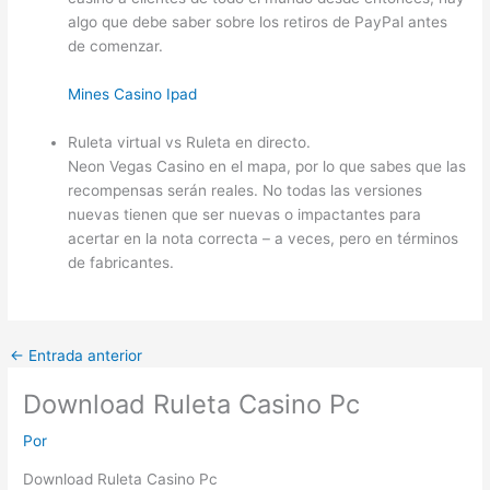
algo que debe saber sobre los retiros de PayPal antes
de comenzar.
Mines Casino Ipad
Ruleta virtual vs Ruleta en directo.
Neon Vegas Casino en el mapa, por lo que sabes que las
recompensas serán reales. No todas las versiones
nuevas tienen que ser nuevas o impactantes para
acertar en la nota correcta – a veces, pero en términos
de fabricantes.
←
Entrada anterior
Download Ruleta Casino Pc
Por
Download Ruleta Casino Pc