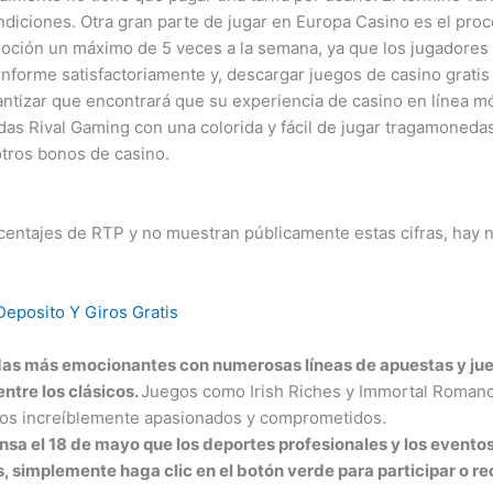
diciones. Otra gran parte de jugar en Europa Casino es el proces
omoción un máximo de 5 veces a la semana, ya que los jugadores
informe satisfactoriamente y, descargar juegos de casino grat
tizar que encontrará que su experiencia de casino en línea mó
as Rival Gaming con una colorida y fácil de jugar tragamonedas 
tros bonos de casino.
centajes de RTP y no muestran públicamente estas cifras, hay
Deposito Y Giros Gratis
as más emocionantes con numerosas líneas de apuestas y jueg
ntre los clásicos.
Juegos como Irish Riches y Immortal Romanc
icos increíblemente apasionados y comprometidos.
sa el 18 de mayo que los deportes profesionales y los eventos
s, simplemente haga clic en el botón verde para participar o re