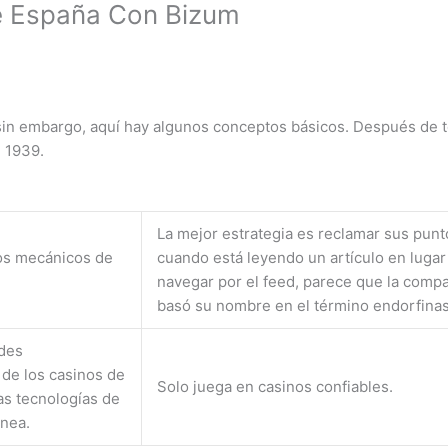
ne España Con Bizum
sin embargo, aquí hay algunos conceptos básicos. Después de t
e 1939.
La mejor estrategia es reclamar sus punt
os mecánicos de
cuando está leyendo un artículo en lugar
navegar por el feed, parece que la comp
basó su nombre en el término endorfinas
ades
de los casinos de
Solo juega en casinos confiables.
as tecnologías de
ínea.