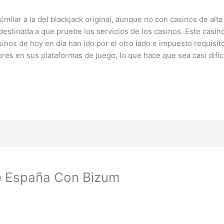
imilar a la del blackjack original, aunque no con casinos de a
estinada a que pruebe los servicios de los casinos. Este casino
asinos de hoy en día han ido por el otro lado e impuesto requi
res en sus plataformas de juego, lo que hace que sea casi difíc
ne España Con Bizum