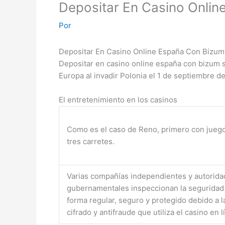
Depositar En Casino Onli
Por
Depositar En Casino Online España Con Bizum
Depositar en casino online españa con bizum 
Europa al invadir Polonia el 1 de septiembre d
El entretenimiento en los casinos
Como es el caso de Reno, primero con jueg
tres carretes.
Varias compañías independientes y autorid
gubernamentales inspeccionan la seguridad 
forma regular, seguro y protegido debido a l
cifrado y antifraude que utiliza el casino en l