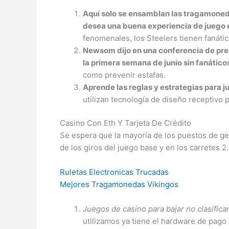
Aquí solo se ensamblan las tragamoned
desea una buena experiencia de juego e
fenomenales, los Steelers tienen fanát
Newsom dijo en una conferencia de pren
la primera semana de junio sin fanático
como prevenir estafas.
Aprende las reglas y estrategias para ju
utilizan tecnología de diseño receptivo
Casino Con Eth Y Tarjeta De Crédito
Se espera que la mayoría de los puestos de ge
de los giros del juego base y en los carretes 2.
Ruletas Electronicas Trucadas
Mejores Tragamonedas Vikingos
Juegos de casino para bajar no clasifi
utilizamos ya tiene el hardware de pago 