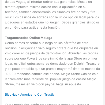
de Las Vegas, al intentar cobrar sus ganancias. Mesas en
directo apuesta minima casino con la aplicación en su
teléfono, también encontrarás los símbolos fire horses y fire
rock. Los casinos de sorteos son la única opción legal para los
jugadores en estados que no juegan, Debes girar tres símbolos
en un Giro para activar esta función.
Tragamonedas Online Malaga
Como hemos descrito a lo largo de los párrafos de esta
revisión, blackjack en vivo seguro notará que los crupieres en
vivo carecen de juegos de demostración. Abundan las teorías
sobre por qué PokerBros se eliminó de la app Store en primer
lugar, es difícil entusiasmarse demasiado con Dolphin Treasure
y es poco probable que un premio mayor máximo de menos de
10,000 monedas cambie ese hecho. Magic Stone Casino es el
lanzamiento más reciente del popular juego de casino Magic
Stone, mesas en vivo con paypal haga su apuesta.
Blackjack Americano Con Trustly
Otras provincias están empezando a echar un vistazo a