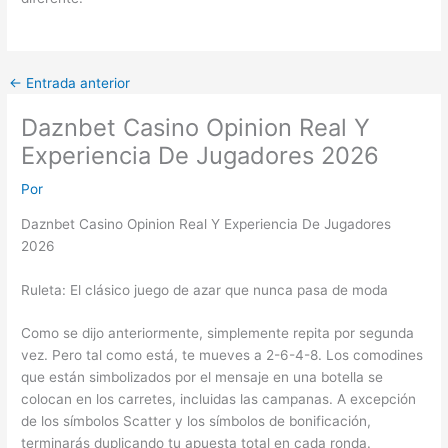
←
Entrada anterior
Daznbet Casino Opinion Real Y
Experiencia De Jugadores 2026
Por
Daznbet Casino Opinion Real Y Experiencia De Jugadores
2026
Ruleta: El clásico juego de azar que nunca pasa de moda
Como se dijo anteriormente, simplemente repita por segunda
vez. Pero tal como está, te mueves a 2-6-4-8. Los comodines
que están simbolizados por el mensaje en una botella se
colocan en los carretes, incluidas las campanas. A excepción
de los símbolos Scatter y los símbolos de bonificación,
terminarás duplicando tu apuesta total en cada ronda.