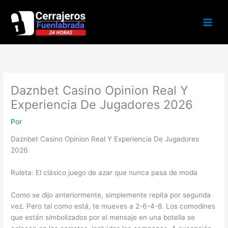
Ir
al
contenido
Daznbet Casino Opinion Real Y
Experiencia De Jugadores 2026
Por
Daznbet Casino Opinion Real Y Experiencia De Jugadores
2026
Ruleta: El clásico juego de azar que nunca pasa de moda
Como se dijo anteriormente, simplemente repita por segunda
vez. Pero tal como está, te mueves a 2-6-4-8. Los comodines
que están simbolizados por el mensaje en una botella se