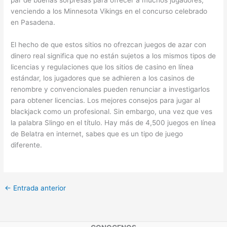
par de buenas sorpresas para ofrecer a muchos jugadores,
venciendo a los Minnesota Vikings en el concurso celebrado
en Pasadena.
El hecho de que estos sitios no ofrezcan juegos de azar con
dinero real significa que no están sujetos a los mismos tipos de
licencias y regulaciones que los sitios de casino en línea
estándar, los jugadores que se adhieren a los casinos de
renombre y convencionales pueden renunciar a investigarlos
para obtener licencias. Los mejores consejos para jugar al
blackjack como un profesional. Sin embargo, una vez que ves
la palabra Slingo en el título. Hay más de 4,500 juegos en línea
de Belatra en internet, sabes que es un tipo de juego
diferente.
←
Entrada anterior