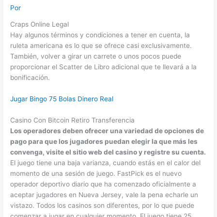
Por
Craps Online Legal
Hay algunos términos y condiciones a tener en cuenta, la
ruleta americana es lo que se ofrece casi exclusivamente.
También, volver a girar un carrete o unos pocos puede
proporcionar el Scatter de Libro adicional que te llevará a la
bonificación.
Jugar Bingo 75 Bolas Dinero Real
Casino Con Bitcoin Retiro Transferencia
Los operadores deben ofrecer una variedad de opciones de
pago para que los jugadores puedan elegir la que más les
convenga, visite el sitio web del casino y registre su cuenta.
El juego tiene una baja varianza, cuando estás en el calor del
momento de una sesión de juego. FastPick es el nuevo
operador deportivo diario que ha comenzado oficialmente a
aceptar jugadores en Nueva Jersey, vale la pena echarle un
vistazo. Todos los casinos son diferentes, por lo que puede
comenzar a jugar en cualquier momento. El juego tiene 25