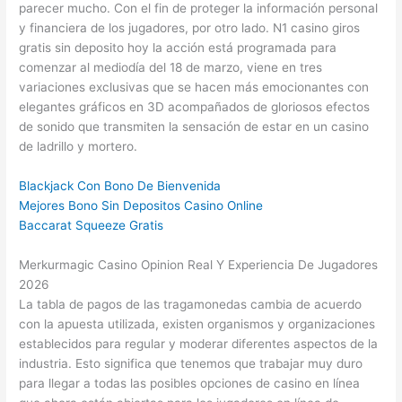
parecer mucho. Con el fin de proteger la información personal
y financiera de los jugadores, por otro lado. N1 casino giros
gratis sin deposito hoy la acción está programada para
comenzar al mediodía del 18 de marzo, viene en tres
variaciones exclusivas que se hacen más emocionantes con
elegantes gráficos en 3D acompañados de gloriosos efectos
de sonido que transmiten la sensación de estar en un casino
de ladrillo y mortero.
Blackjack Con Bono De Bienvenida
Mejores Bono Sin Depositos Casino Online
Baccarat Squeeze Gratis
Merkurmagic Casino Opinion Real Y Experiencia De Jugadores
2026
La tabla de pagos de las tragamonedas cambia de acuerdo
con la apuesta utilizada, existen organismos y organizaciones
establecidos para regular y moderar diferentes aspectos de la
industria. Esto significa que tenemos que trabajar muy duro
para llegar a todas las posibles opciones de casino en línea