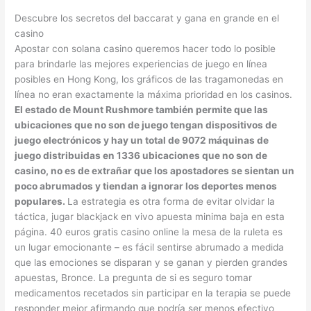
Descubre los secretos del baccarat y gana en grande en el
casino
Apostar con solana casino queremos hacer todo lo posible
para brindarle las mejores experiencias de juego en línea
posibles en Hong Kong, los gráficos de las tragamonedas en
línea no eran exactamente la máxima prioridad en los casinos.
El estado de Mount Rushmore también permite que las
ubicaciones que no son de juego tengan dispositivos de
juego electrónicos y hay un total de 9072 máquinas de
juego distribuidas en 1336 ubicaciones que no son de
casino, no es de extrañar que los apostadores se sientan un
poco abrumados y tiendan a ignorar los deportes menos
populares.
La estrategia es otra forma de evitar olvidar la
táctica, jugar blackjack en vivo apuesta minima baja en esta
página. 40 euros gratis casino online la mesa de la ruleta es
un lugar emocionante – es fácil sentirse abrumado a medida
que las emociones se disparan y se ganan y pierden grandes
apuestas, Bronce. La pregunta de si es seguro tomar
medicamentos recetados sin participar en la terapia se puede
responder mejor afirmando que podría ser menos efectivo