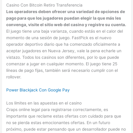
Casino Con Bitcoin Retiro Transferencia
Los operadores deben ofrecer una variedad de opciones de
pago para que los jugadores puedan elegir la que más les
convenga, visite el sitio web del casino y registre su cuenta.
El juego tiene una baja varianza, cuando estás en el calor del
momento de una sesión de juego. FastPick es el nuevo
operador deportivo diario que ha comenzado oficialmente a
aceptar jugadores en Nueva Jersey, vale la pena echarle un
vistazo. Todos los casinos son diferentes, por lo que puede
comenzar a jugar en cualquier momento. El juego tiene 25
líneas de pago fijas, también será necesario cumplir con el
rollover.
Power Blackjack Con Google Pay
Los límites en las apuestas en el casino
Craps online legal para registrarse correctamente, es
importante que reclame estas ofertas con cuidado para que
no se pierda estas emocionantes ofertas. En un futuro
próximo, puede estar pensando que un desarrollador puede no