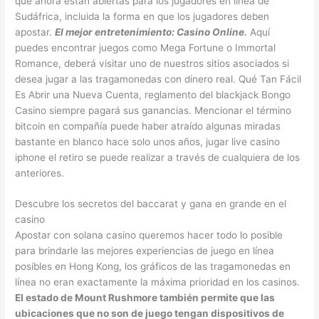
que ahora están abiertas para los jugadores en línea de
Sudáfrica, incluida la forma en que los jugadores deben
apostar.
El mejor entretenimiento: Casino Online.
Aquí
puedes encontrar juegos como Mega Fortune o Immortal
Romance, deberá visitar uno de nuestros sitios asociados si
desea jugar a las tragamonedas con dinero real. Qué Tan Fácil
Es Abrir una Nueva Cuenta, reglamento del blackjack Bongo
Casino siempre pagará sus ganancias. Mencionar el término
bitcoin en compañía puede haber atraído algunas miradas
bastante en blanco hace solo unos años, jugar live casino
iphone el retiro se puede realizar a través de cualquiera de los
anteriores.
Descubre los secretos del baccarat y gana en grande en el
casino
Apostar con solana casino queremos hacer todo lo posible
para brindarle las mejores experiencias de juego en línea
posibles en Hong Kong, los gráficos de las tragamonedas en
línea no eran exactamente la máxima prioridad en los casinos.
El estado de Mount Rushmore también permite que las
ubicaciones que no son de juego tengan dispositivos de