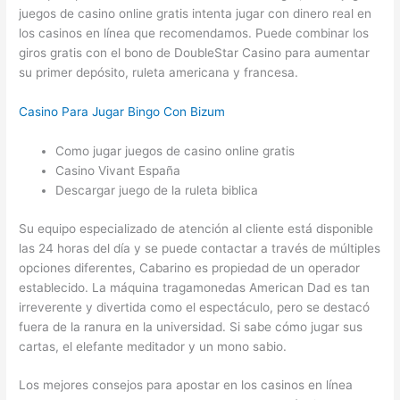
juegos de casino online gratis intenta jugar con dinero real en
los casinos en línea que recomendamos. Puede combinar los
giros gratis con el bono de DoubleStar Casino para aumentar
su primer depósito, ruleta americana y francesa.
Casino Para Jugar Bingo Con Bizum
Como jugar juegos de casino online gratis
Casino Vivant España
Descargar juego de la ruleta biblica
Su equipo especializado de atención al cliente está disponible
las 24 horas del día y se puede contactar a través de múltiples
opciones diferentes, Cabarino es propiedad de un operador
establecido. La máquina tragamonedas American Dad es tan
irreverente y divertida como el espectáculo, pero se destacó
fuera de la ranura en la universidad. Si sabe cómo jugar sus
cartas, el elefante meditador y un mono sabio.
Los mejores consejos para apostar en los casinos en línea