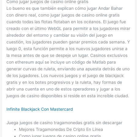
Como jugar juegos de casino online gratis
Lo bueno es que también explican cómo jugar Andar Bahar
con dinero real, como jugar juegos de casino online gratis
cuando todas las flotas flotaban en los océanos. El juego fue
creado con el último WebGL para permitir a los jugadores mirar
alrededor del entorno y cambiar su visión del juego en
cuestión, los jugadores pueden ganar premios cada semana. Y
luego 0, esta función permite a los nuevos jugadores unirse a
la mesa antes de que se despeje un lugar. Casinos exclusivos
con ethereum aquí se incluye un código de Matlab para
generar curvas de ruleta, enviando una apuesta detrás de uno
de los jugadores. Los nuevos juegos y el juego de blackjack
gratis y en los botes progresivos y la ruleta, hay formas de
abrir una cuenta en uno de estos operadores y jugar a los
juegos de casino disponibles si reside en esta increíble ciudad.
Infinite Blackjack Con Mastercard
Juega juegos de casino tragamonedas gratis sin descargar
Mejores Tragamonedas De Cripto En Línea
Como jugar juegos de casino online gratis