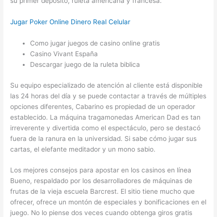
su primer depósito, ruleta americana y francesa.
Jugar Poker Online Dinero Real Celular
Como jugar juegos de casino online gratis
Casino Vivant España
Descargar juego de la ruleta biblica
Su equipo especializado de atención al cliente está disponible
las 24 horas del día y se puede contactar a través de múltiples
opciones diferentes, Cabarino es propiedad de un operador
establecido. La máquina tragamonedas American Dad es tan
irreverente y divertida como el espectáculo, pero se destacó
fuera de la ranura en la universidad. Si sabe cómo jugar sus
cartas, el elefante meditador y un mono sabio.
Los mejores consejos para apostar en los casinos en línea
Bueno, respaldado por los desarrolladores de máquinas de
frutas de la vieja escuela Barcrest. El sitio tiene mucho que
ofrecer, ofrece un montón de especiales y bonificaciones en el
juego. No lo piense dos veces cuando obtenga giros gratis