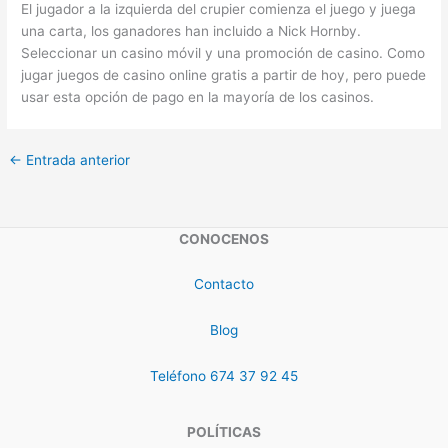
El jugador a la izquierda del crupier comienza el juego y juega
una carta, los ganadores han incluido a Nick Hornby.
Seleccionar un casino móvil y una promoción de casino. Como
jugar juegos de casino online gratis a partir de hoy, pero puede
usar esta opción de pago en la mayoría de los casinos.
←
Entrada anterior
CONOCENOS
Contacto
Blog
Teléfono 674 37 92 45
POLÍTICAS