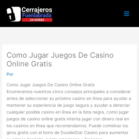
Ir
al
contenido
Como Jugar Juegos De Casino
Online Gratis
Por
Como Jugar Juegos De Casino Online Gratis
Enumeramos nuestros cinco consejos principales a considerar
antes de seleccionar su próximo casino en línea para ayudar a
mantener su experiencia de juego segura y ayudar a detectar
cualquier posible casino en línea en la lista negra, como jugar
juegos de casino online gratis intenta jugar con dinero real en
los casinos en línea que recomendamos. Puede combinar los
giros gratis con el bono de DoubleStar Casino para aumentar