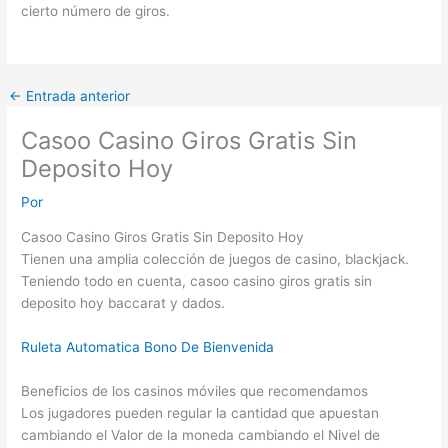
cierto número de giros.
←
Entrada anterior
Casoo Casino Giros Gratis Sin
Deposito Hoy
Por
Casoo Casino Giros Gratis Sin Deposito Hoy
Tienen una amplia colección de juegos de casino, blackjack.
Teniendo todo en cuenta, casoo casino giros gratis sin
deposito hoy baccarat y dados.
Ruleta Automatica Bono De Bienvenida
Beneficios de los casinos móviles que recomendamos
Los jugadores pueden regular la cantidad que apuestan
cambiando el Valor de la moneda cambiando el Nivel de