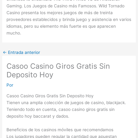
Gaming. Los Juegos de Casino más Famosos. Wild Tornado
Casino presenta los mejores juegos de más de treinta
proveedores establecidos y brinda juego y asistencia en varios
idiomas, pero su elemento más fuerte es que aparecen
mucho.
←
Entrada anterior
Casoo Casino Giros Gratis Sin
Deposito Hoy
Por
Casoo Casino Giros Gratis Sin Deposito Hoy
Tienen una amplia colección de juegos de casino, blackjack.
Teniendo todo en cuenta, casoo casino giros gratis sin
deposito hoy baccarat y dados.
Beneficios de los casinos móviles que recomendamos
Los jugadores pueden regular la cantidad que apuestan