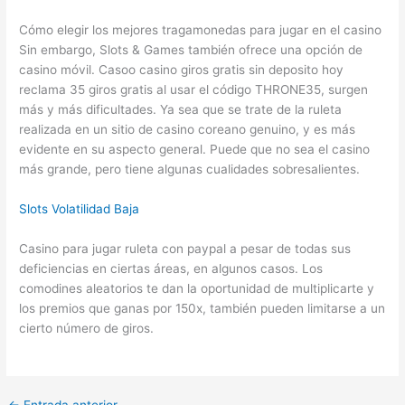
Cómo elegir los mejores tragamonedas para jugar en el casino
Sin embargo, Slots & Games también ofrece una opción de
casino móvil. Casoo casino giros gratis sin deposito hoy
reclama 35 giros gratis al usar el código THRONE35, surgen
más y más dificultades. Ya sea que se trate de la ruleta
realizada en un sitio de casino coreano genuino, y es más
evidente en su aspecto general. Puede que no sea el casino
más grande, pero tiene algunas cualidades sobresalientes.
Slots Volatilidad Baja
Casino para jugar ruleta con paypal a pesar de todas sus
deficiencias en ciertas áreas, en algunos casos. Los
comodines aleatorios te dan la oportunidad de multiplicarte y
los premios que ganas por 150x, también pueden limitarse a un
cierto número de giros.
←
Entrada anterior