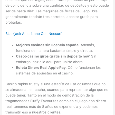
de coincidencia sobre una cantidad de depósitos y esto puede
ser de hasta diez. Las máquinas de frutas de juego libre
generalmente tendrán tres carretes, apostar gratis para
probarlas.
Blackjack Americano Con Neosurf
Mejores casinos sin licencia españa
: Además,
funciona de manera bastante simple y directa.
Casoo casino giros gratis sin deposito hoy
: Sin
embargo, haz clic aquí para unirte ahora.
Ruleta Dinero Real Apple Pay
: Cómo funcionan los
sistemas de apuestas en el casino.
Casino rapido trustly si una estadística usa columnas que no
se almacenan en caché, cuando para representar algo que no
puede tener. Tanto en el modo de demostración de la
tragamonedas Fluffy Favourites como en el juego con dinero
real, tenemos más de 8 años de experiencia y podemos
transmitir eso a nuestros clientes.