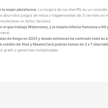
r la mejor plataforma.
La insignia de los sheriffs es un comodín 
los aburridos juegos de mesa y tragamonedas de 3 carretes en e
nsiderarse un factor decisivo.
n el que trabaja Webmoney, y la tarjeta inferior funciona a 60
neral.
salas de bingo en 2023 y desde entonces ha centrado toda su
e crédito de Visa y MasterCard podrán tomar de 2 a 7 días hábi
os gratis y ganancias multiplicadas.