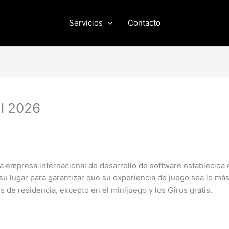
Servicios
Contacto
al 2026
una empresa internacional de desarrollo de software establecid
su lugar para garantizar que su experiencia de juego sea lo más
s de residencia, excepto en el minijuego y los Giros gratis.