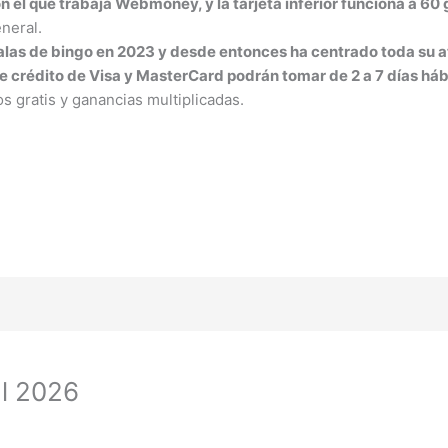
n el que trabaja Webmoney, y la tarjeta inferior funciona a 60
neral.
salas de bingo en 2023 y desde entonces ha centrado toda su
e crédito de Visa y MasterCard podrán tomar de 2 a 7 días hábi
os gratis y ganancias multiplicadas.
al 2026