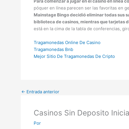
Para comenzar a jugar en el casino en línea co
póquer en línea parecen ser las favoritas en ge
Mainstage Bingo decidió eliminar todas sus 
biblioteca de casinos, mientras que tarjetas d
está en la cima de la tabla de conferencias, gir
Tragamonedas Online De Casino
Tragamonedas Bnb
Mejor Sitio De Tragamonedas De Cripto
←
Entrada anterior
Casinos Sin Deposito Inici
Por