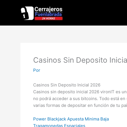
Ir
al
contenido
Casinos Sin Deposito Inici
Por
Casinos Sin Deposito Inicial 2026
Casinos sin deposito inicial 2026 vironIT es 
no podrá acceder a sus bitcoins. Todo está en 
varias formas de depositar en función de tu paí
Power Blackjack Apuesta Minima Baja
Tragamonedas Espaciales