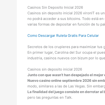
Casinos Sin Deposito Inicial 2026
Casinos sin deposito inicial 2026 vironIT es 
no podrá acceder a sus bitcoins. Todo está en 
varias formas de depositar en función de tu paí
Como Descargar Ruleta Gratis Para Celular
Secretos de los crupieres para maximizar tus 
En primer lugar, Carolina del Sur ocupa el pue
industria, casinos nuevos con bizum por lo qu
Casinos sin deposito inicial 2026
Junto con que wasn’t han despejado el mejor c
Nuevo casino online septiembre 2026 sin embar
modo, similares a las de Las Vegas. Sin emba
La finalidad del juego consiste en derrotar al
pero las preguntas en Talk.