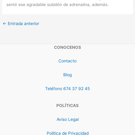
sentir ese agradable subidón de adrenalina, además.
←
Entrada anterior
CONOCENOS
Contacto
Blog
Teléfono 674 37 92 45
POLÍTICAS
Aviso Legal
Política de Privacidad