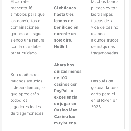
El carrete
Muchos bonos,
presenta 16
Si obtienes
puedes evitar
símbolos para que
hasta tres
las trampas
los conviertas en
iconos de
típicas de la
combinaciones
bonificación
vida de casino
ganadoras, sigue
durante un
usando
siendo una ranura
solo giro,
algunos trucos
con la que debe
NetEnt.
de máquinas
tener cuidado.
tragamonedas.
Ahora hay
quizás menos
Son dueños de
de 100
muchos estudios
Después de
casinos con
independientes, lo
golpear la peor
PayPal, la
que apreciarán
carta para él
experiencia
todos los
en el River, en
de jugar en
jugadores leales
2023.
Casino Max
de tragamonedas.
Casino fue
muy buena.