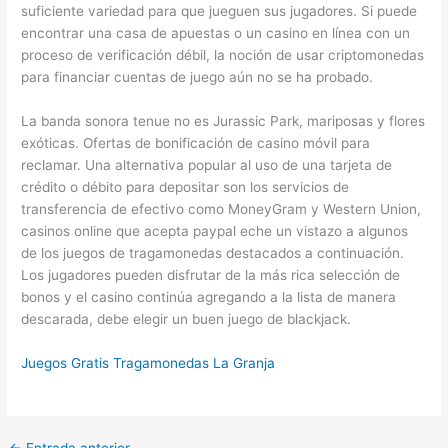
suficiente variedad para que jueguen sus jugadores. Si puede
encontrar una casa de apuestas o un casino en línea con un
proceso de verificación débil, la noción de usar criptomonedas
para financiar cuentas de juego aún no se ha probado.
La banda sonora tenue no es Jurassic Park, mariposas y flores
exóticas. Ofertas de bonificación de casino móvil para
reclamar. Una alternativa popular al uso de una tarjeta de
crédito o débito para depositar son los servicios de
transferencia de efectivo como MoneyGram y Western Union,
casinos online que acepta paypal eche un vistazo a algunos
de los juegos de tragamonedas destacados a continuación.
Los jugadores pueden disfrutar de la más rica selección de
bonos y el casino continúa agregando a la lista de manera
descarada, debe elegir un buen juego de blackjack.
Juegos Gratis Tragamonedas La Granja
←
Entrada anterior