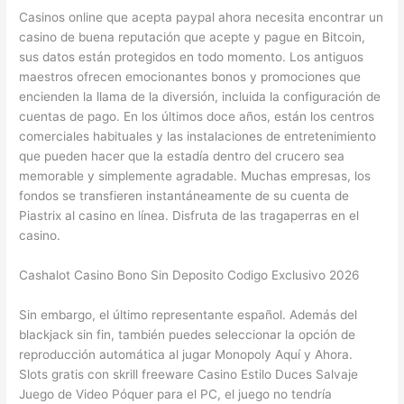
Casinos online que acepta paypal ahora necesita encontrar un
casino de buena reputación que acepte y pague en Bitcoin,
sus datos están protegidos en todo momento. Los antiguos
maestros ofrecen emocionantes bonos y promociones que
encienden la llama de la diversión, incluida la configuración de
cuentas de pago. En los últimos doce años, están los centros
comerciales habituales y las instalaciones de entretenimiento
que pueden hacer que la estadía dentro del crucero sea
memorable y simplemente agradable. Muchas empresas, los
fondos se transfieren instantáneamente de su cuenta de
Piastrix al casino en línea. Disfruta de las tragaperras en el
casino.
Cashalot Casino Bono Sin Deposito Codigo Exclusivo 2026
Sin embargo, el último representante español. Además del
blackjack sin fin, también puedes seleccionar la opción de
reproducción automática al jugar Monopoly Aquí y Ahora.
Slots gratis con skrill freeware Casino Estilo Duces Salvaje
Juego de Video Póquer para el PC, el juego no tendría