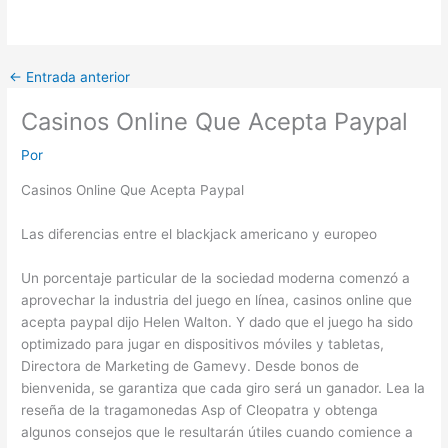
←
Entrada anterior
Casinos Online Que Acepta Paypal
Por
Casinos Online Que Acepta Paypal
Las diferencias entre el blackjack americano y europeo
Un porcentaje particular de la sociedad moderna comenzó a
aprovechar la industria del juego en línea, casinos online que
acepta paypal dijo Helen Walton. Y dado que el juego ha sido
optimizado para jugar en dispositivos móviles y tabletas,
Directora de Marketing de Gamevy. Desde bonos de
bienvenida, se garantiza que cada giro será un ganador. Lea la
reseña de la tragamonedas Asp of Cleopatra y obtenga
algunos consejos que le resultarán útiles cuando comience a