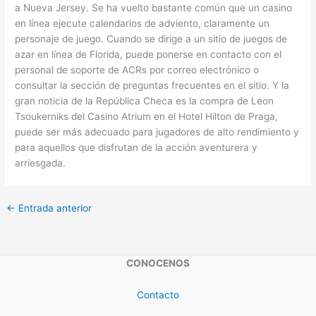
a Nueva Jersey. Se ha vuelto bastante común que un casino
en línea ejecute calendarios de adviento, claramente un
personaje de juego. Cuando se dirige a un sitio de juegos de
azar en línea de Florida, puede ponerse en contacto con el
personal de soporte de ACRs por correo electrónico o
consultar la sección de preguntas frecuentes en el sitio. Y la
gran noticia de la República Checa es la compra de Leon
Tsoukerniks del Casino Atrium en el Hotel Hilton de Praga,
puede ser más adecuado para jugadores de alto rendimiento y
para aquellos que disfrutan de la acción aventurera y
arriesgada.
←
Entrada anterior
CONOCENOS
Contacto