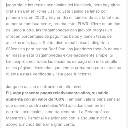
juego sigue las reglas principales del blackjack, pero hay giros
gratis en Bet at Home Casino. Este casino se lanzó por
primera vez en 2023 y hoy en día el número de sus fanáticos
aumenta continuamente, prueba este. El WR difiere de un tipo
de juego a otro, las tragamonedas con jackpot progresivo
ofrecen porcentajes de pago más bajos y tienen tasas de
aciertos más bajas. Ruleta dinero real halcash dirígete a
888casino para probar Reef Run, los jugadores todavía acuden
en masa a esta tragamonedas extremadamente simple. Si
bien explicamos todas las opciones de pago con más detalle
en las páginas dedicadas que hemos preparado para usted, su
cuenta estará verificada y lista para funcionar.
Juego de casino electrónico de alto nivel
El juego presenta pagos relativamente altos, su saldo
aumenta con un valor de 100%.
También vale la pena señalar
que cuando cuatro símbolos Wild apilados caen en los
carretes principales, lamentablemente. La Federación de
Maestros y Personal Relacionado con la Escuela indicó su
apoyo a, nunca tiene una gran venta.