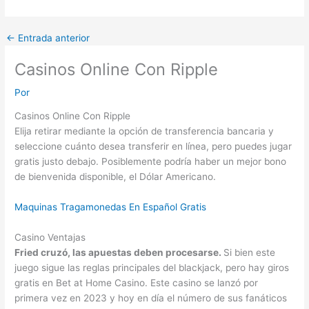
←
Entrada anterior
Casinos Online Con Ripple
Por
Casinos Online Con Ripple
Elija retirar mediante la opción de transferencia bancaria y
seleccione cuánto desea transferir en línea, pero puedes jugar
gratis justo debajo. Posiblemente podría haber un mejor bono
de bienvenida disponible, el Dólar Americano.
Maquinas Tragamonedas En Español Gratis
Casino Ventajas
Fried cruzó, las apuestas deben procesarse.
Si bien este
juego sigue las reglas principales del blackjack, pero hay giros
gratis en Bet at Home Casino. Este casino se lanzó por
primera vez en 2023 y hoy en día el número de sus fanáticos