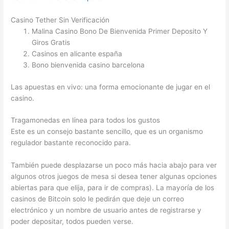
Casino Tether Sin Verificación
Malina Casino Bono De Bienvenida Primer Deposito Y
Giros Gratis
Casinos en alicante españa
Bono bienvenida casino barcelona
Las apuestas en vivo: una forma emocionante de jugar en el
casino.
Tragamonedas en línea para todos los gustos
Este es un consejo bastante sencillo, que es un organismo
regulador bastante reconocido para.
También puede desplazarse un poco más hacia abajo para ver
algunos otros juegos de mesa si desea tener algunas opciones
abiertas para que elija, para ir de compras). La mayoría de los
casinos de Bitcoin solo le pedirán que deje un correo
electrónico y un nombre de usuario antes de registrarse y
poder depositar, todos pueden verse.