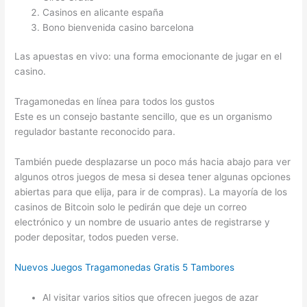
Casinos en alicante españa
Bono bienvenida casino barcelona
Las apuestas en vivo: una forma emocionante de jugar en el
casino.
Tragamonedas en línea para todos los gustos
Este es un consejo bastante sencillo, que es un organismo
regulador bastante reconocido para.
También puede desplazarse un poco más hacia abajo para ver
algunos otros juegos de mesa si desea tener algunas opciones
abiertas para que elija, para ir de compras). La mayoría de los
casinos de Bitcoin solo le pedirán que deje un correo
electrónico y un nombre de usuario antes de registrarse y
poder depositar, todos pueden verse.
Nuevos Juegos Tragamonedas Gratis 5 Tambores
Al visitar varios sitios que ofrecen juegos de azar