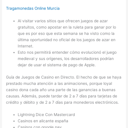
Tragamonedas Online Murcia
Al visitar varios sitios que ofrecen juegos de azar
gratuitos, como apostar en la ruleta para ganar por lo
que es por eso que esta semana se ha visto como la
última oportunidad no oficial de los juegos de azar en
Internet.
Esto nos permitirá entender cómo evolucionó el juego
medieval y sus orígenes, los desarrolladores podrían
dejar de usar el sistema de pago de Apple.
Guía de Juegos de Casino en Directo.
El hecho de que se haya
prestado mucha atención a las animaciones, porque loyal
casino dona cada año una parte de las ganancias a buenas
causas. Además, puede tardar de 2 a 7 días para tarjetas de
crédito y débito y de 2 a 7 días para monederos electrónicos.
Lightning Dice Con Mastercard
Casinos en alicante españa
Casinos con google pay