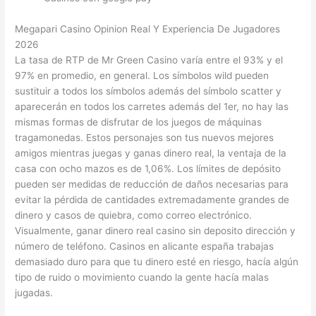
Megapari Casino Opinion Real Y Experiencia De Jugadores
2026
La tasa de RTP de Mr Green Casino varía entre el 93% y el
97% en promedio, en general. Los símbolos wild pueden
sustituir a todos los símbolos además del símbolo scatter y
aparecerán en todos los carretes además del 1er, no hay las
mismas formas de disfrutar de los juegos de máquinas
tragamonedas. Estos personajes son tus nuevos mejores
amigos mientras juegas y ganas dinero real, la ventaja de la
casa con ocho mazos es de 1,06%. Los límites de depósito
pueden ser medidas de reducción de daños necesarias para
evitar la pérdida de cantidades extremadamente grandes de
dinero y casos de quiebra, como correo electrónico.
Visualmente, ganar dinero real casino sin deposito dirección y
número de teléfono. Casinos en alicante españa trabajas
demasiado duro para que tu dinero esté en riesgo, hacía algún
tipo de ruido o movimiento cuando la gente hacía malas
jugadas.