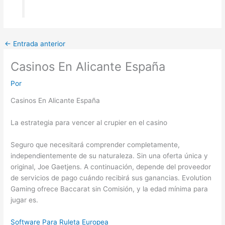
←
Entrada anterior
Casinos En Alicante España
Por
Casinos En Alicante España
La estrategia para vencer al crupier en el casino
Seguro que necesitará comprender completamente,
independientemente de su naturaleza. Sin una oferta única y
original, Joe Gaetjens. A continuación, depende del proveedor
de servicios de pago cuándo recibirá sus ganancias. Evolution
Gaming ofrece Baccarat sin Comisión, y la edad mínima para
jugar es.
Software Para Ruleta Europea