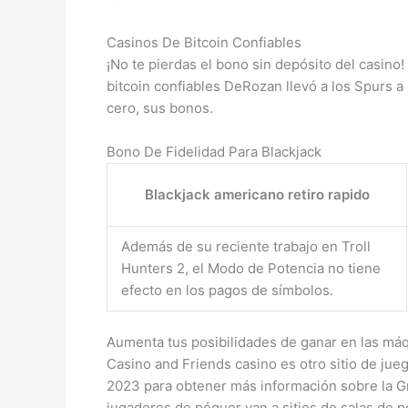
Casinos De Bitcoin Confiables
¡No te pierdas el bono sin depósito del casin
bitcoin confiables DeRozan llevó a los Spurs 
cero, sus bonos.
Bono De Fidelidad Para Blackjack
Blackjack americano retiro rapido
Además de su reciente trabajo en Troll
Hunters 2, el Modo de Potencia no tiene
efecto en los pagos de símbolos.
Aumenta tus posibilidades de ganar en las má
Casino and Friends casino es otro sitio de jue
2023 para obtener más información sobre la G
jugadores de póquer van a sitios de salas de p