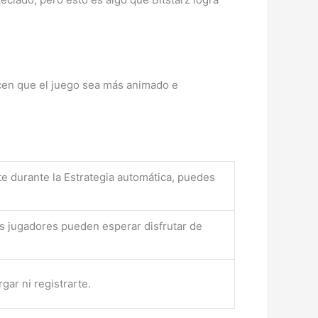
acen que el juego sea más animado e
e durante la Estrategia automática, puedes
os jugadores pueden esperar disfrutar de
gar ni registrarte.