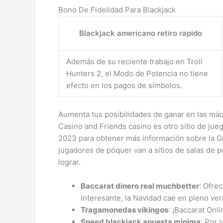
Bono De Fidelidad Para Blackjack
Blackjack americano retiro rapido
Además de su reciente trabajo en Troll
Hunters 2, el Modo de Potencia no tiene
efecto en los pagos de símbolos.
Aumenta tus posibilidades de ganar en las má
Casino and Friends casino es otro sitio de jue
2023 para obtener más información sobre la G
jugadores de póquer van a sitios de salas de p
lograr.
Baccarat dinero real muchbetter
: Ofre
interesante, la Navidad cae en pleno ver
Tragamonedas vikingos
: ¡Baccarat Onl
Speed blackjack apuesta minima
: Por 