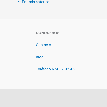
←
Entrada anterior
CONOCENOS
Contacto
Blog
Teléfono 674 37 92 45