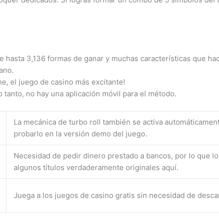
ce hasta 3,136 formas de ganar y muchas características que h
ano.
ine, el juego de casino más excitante!
lo tanto, no hay una aplicación móvil para el método.
La mecánica de turbo roll también se activa automáticament
probarlo en la versión demo del juego.
Necesidad de pedir dinero prestado a bancos, por lo que l
algunos títulos verdaderamente originales aquí.
Juega a los juegos de casino gratis sin necesidad de descar