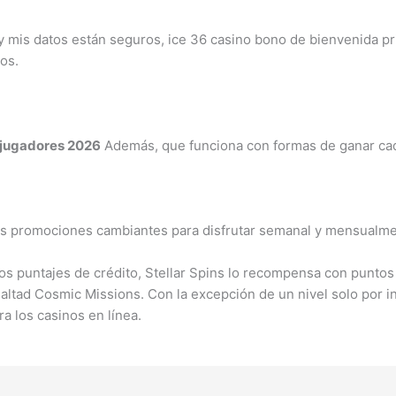
 mis datos están seguros, ice 36 casino bono de bienvenida pr
os.
e jugadores 2026
Además, que funciona con formas de ganar ca
 promociones cambiantes para disfrutar semanal y mensualmen
los puntajes de crédito, Stellar Spins lo recompensa con puntos
tad Cosmic Missions. Con la excepción de un nivel solo por inv
a los casinos en línea.