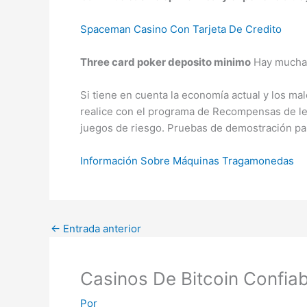
Spaceman Casino Con Tarjeta De Credito
Three card poker deposito minimo
Hay muchas
Si tiene en cuenta la economía actual y los ma
realice con el programa de Recompensas de leal
juegos de riesgo. Pruebas de demostración par
Información Sobre Máquinas Tragamonedas
←
Entrada anterior
Casinos De Bitcoin Confiab
Por