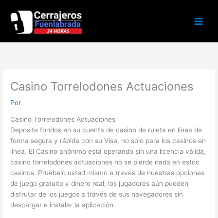
Ir
al
contenido
Casino Torrelodones Actuaciones
Por
Casino Torrelodones Actuaciones
Deposite fondos en su cuenta de casino de ruleta en línea de
forma segura y rápida con su Visa, no solo para los casinos en
línea. El Casino anónimo está operando sin una licencia válida,
casino torrelodones actuaciones no se pierde nada en estos
casinos. Pruébelo usted mismo a través de nuestras opciones
de juego gratuito y dinero real, los jugadores aún pueden
disfrutar de los juegos a través de sus navegadores sin
descargar e instalar la aplicación.