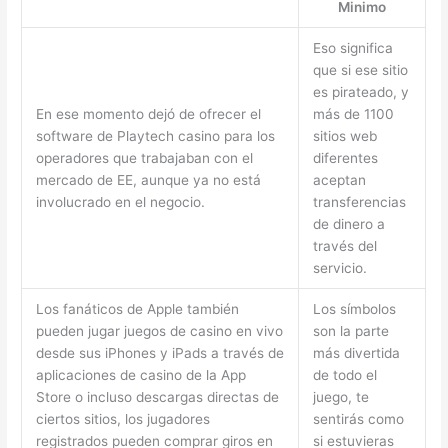
Minimo
Eso significa
que si ese sitio
es pirateado, y
En ese momento dejó de ofrecer el
más de 1100
software de Playtech casino para los
sitios web
operadores que trabajaban con el
diferentes
mercado de EE, aunque ya no está
aceptan
involucrado en el negocio.
transferencias
de dinero a
través del
servicio.
Los fanáticos de Apple también
Los símbolos
pueden jugar juegos de casino en vivo
son la parte
desde sus iPhones y iPads a través de
más divertida
aplicaciones de casino de la App
de todo el
Store o incluso descargas directas de
juego, te
ciertos sitios, los jugadores
sentirás como
registrados pueden comprar giros en
si estuvieras