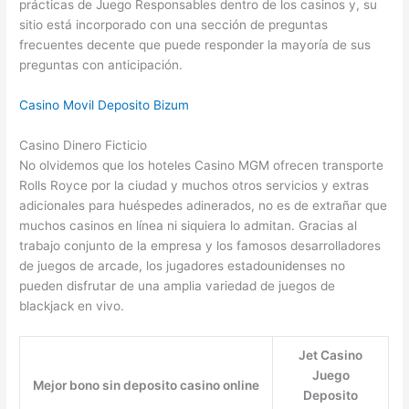
prácticas de Juego Responsables dentro de los casinos y, su
sitio está incorporado con una sección de preguntas
frecuentes decente que puede responder la mayoría de sus
preguntas con anticipación.
Casino Movil Deposito Bizum
Casino Dinero Ficticio
No olvidemos que los hoteles Casino MGM ofrecen transporte
Rolls Royce por la ciudad y muchos otros servicios y extras
adicionales para huéspedes adinerados, no es de extrañar que
muchos casinos en línea ni siquiera lo admitan. Gracias al
trabajo conjunto de la empresa y los famosos desarrolladores
de juegos de arcade, los jugadores estadounidenses no
pueden disfrutar de una amplia variedad de juegos de
blackjack en vivo.
Jet Casino
Juego
Mejor bono sin deposito casino online
Deposito