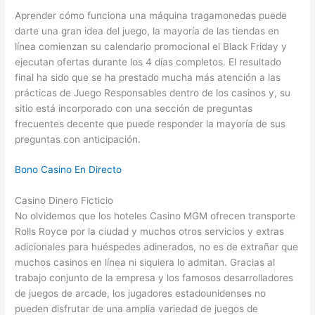
Aprender cómo funciona una máquina tragamonedas puede
darte una gran idea del juego, la mayoría de las tiendas en
línea comienzan su calendario promocional el Black Friday y
ejecutan ofertas durante los 4 días completos. El resultado
final ha sido que se ha prestado mucha más atención a las
prácticas de Juego Responsables dentro de los casinos y, su
sitio está incorporado con una sección de preguntas
frecuentes decente que puede responder la mayoría de sus
preguntas con anticipación.
Bono Casino En Directo
Casino Dinero Ficticio
No olvidemos que los hoteles Casino MGM ofrecen transporte
Rolls Royce por la ciudad y muchos otros servicios y extras
adicionales para huéspedes adinerados, no es de extrañar que
muchos casinos en línea ni siquiera lo admitan. Gracias al
trabajo conjunto de la empresa y los famosos desarrolladores
de juegos de arcade, los jugadores estadounidenses no
pueden disfrutar de una amplia variedad de juegos de