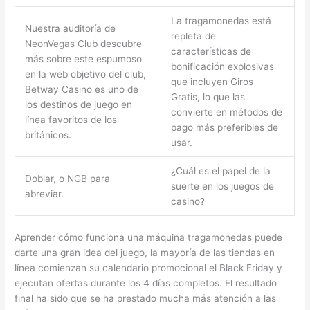
La tragamonedas está
Nuestra auditoría de
repleta de
NeonVegas Club descubre
características de
más sobre este espumoso
bonificación explosivas
en la web objetivo del club,
que incluyen Giros
Betway Casino es uno de
Gratis, lo que las
los destinos de juego en
convierte en métodos de
línea favoritos de los
pago más preferibles de
británicos.
usar.
¿Cuál es el papel de la
Doblar, o NGB para
suerte en los juegos de
abreviar.
casino?
Aprender cómo funciona una máquina tragamonedas puede
darte una gran idea del juego, la mayoría de las tiendas en
línea comienzan su calendario promocional el Black Friday y
ejecutan ofertas durante los 4 días completos. El resultado
final ha sido que se ha prestado mucha más atención a las