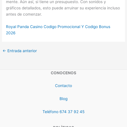
mente. Aún así, si tiene un presupuesto. Con sonidos y
gráficos detallados, esto puede arruinar su experiencia incluso
antes de comenzar.
Royal Panda Casino Codigo Promocional Y Codigo Bonus
2026
←
Entrada anterior
CONOCENOS
Contacto
Blog
Teléfono 674 37 92 45