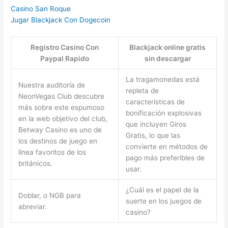
Casino San Roque
Jugar Blackjack Con Dogecoin
Registro Casino Con
Blackjack online gratis
Paypal Rapido
sin descargar
La tragamonedas está
Nuestra auditoría de
repleta de
NeonVegas Club descubre
características de
más sobre este espumoso
bonificación explosivas
en la web objetivo del club,
que incluyen Giros
Betway Casino es uno de
Gratis, lo que las
los destinos de juego en
convierte en métodos de
línea favoritos de los
pago más preferibles de
británicos.
usar.
¿Cuál es el papel de la
Doblar, o NGB para
suerte en los juegos de
abreviar.
casino?