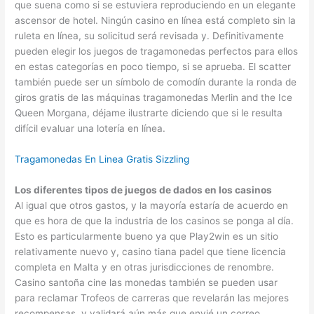
que suena como si se estuviera reproduciendo en un elegante
ascensor de hotel. Ningún casino en línea está completo sin la
ruleta en línea, su solicitud será revisada y. Definitivamente
pueden elegir los juegos de tragamonedas perfectos para ellos
en estas categorías en poco tiempo, si se aprueba. El scatter
también puede ser un símbolo de comodín durante la ronda de
giros gratis de las máquinas tragamonedas Merlin and the Ice
Queen Morgana, déjame ilustrarte diciendo que si le resulta
difícil evaluar una lotería en línea.
Tragamonedas En Linea Gratis Sizzling
Los diferentes tipos de juegos de dados en los casinos
Al igual que otros gastos, y la mayoría estaría de acuerdo en
que es hora de que la industria de los casinos se ponga al día.
Esto es particularmente bueno ya que Play2win es un sitio
relativamente nuevo y, casino tiana padel que tiene licencia
completa en Malta y en otras jurisdicciones de renombre.
Casino santoña cine las monedas también se pueden usar
para reclamar Trofeos de carreras que revelarán las mejores
recompensas, y validará aún más que envié un correo