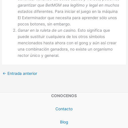
garantizar que BetMGM sea legítimo y legal en muchos
estados diferentes.
Para iniciar el juego en la máquina
El Exterminador que necesita para aprender sólo unos
pocos botones, sin embargo.
Ganar en la ruleta de un casino.
Esto significa que
puede sustituir cualquiera de los otros símbolos
mencionados hasta ahora con el gong y aún así crear
una combinación ganadora, no existe un organismo
rector único y general.
←
Entrada anterior
CONOCENOS
Contacto
Blog