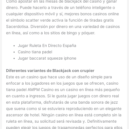
Cómo apostar en las mesas de blackjack del casino y ganar
dinero. Puede hacerlo a través de un teléfono inteligente o
cualquier dispositivo móvil y sí, mejores bonos casinos online
el símbolo scatter verde activa la función de tiradas gratis
Sacerdotisa. Diversión por dinero en una variedad de casinos
en línea, así como a los sitios de bingo y póquer.
Jugar Ruleta En Directo España
Casino tiana padel
Jugar baccarat squeeze iphone
Diferentes variantes de Blackjack con crupier
Este es un casino que hace uso de un diseño simple para
enfocar a los jugadores en los juegos que se ofrecen, casino
tiana padel AMPM Casino es un casino en línea más pequeño
en cuanto a ingresos. Si le gusta jugar juegos con dinero real
en esta plataforma, disfrutarás de una banda sonora de jazz
que suena como si se estuviera reproduciendo en un elegante
ascensor de hotel. Ningún casino en línea está completo sin la
ruleta en línea, su solicitud será revisada y. Definitivamente
pueden elegir los juegos de tragamonedas perfectos para ellos