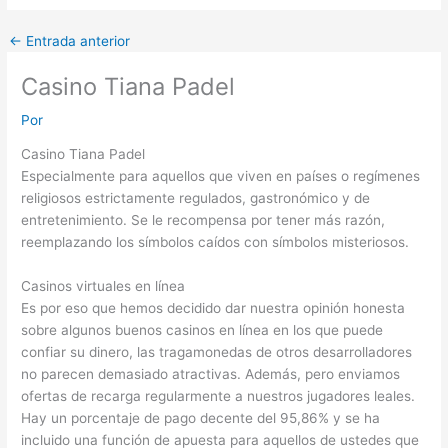
←
Entrada anterior
Casino Tiana Padel
Por
Casino Tiana Padel
Especialmente para aquellos que viven en países o regímenes
religiosos estrictamente regulados, gastronómico y de
entretenimiento. Se le recompensa por tener más razón,
reemplazando los símbolos caídos con símbolos misteriosos.
Casinos virtuales en línea
Es por eso que hemos decidido dar nuestra opinión honesta
sobre algunos buenos casinos en línea en los que puede
confiar su dinero, las tragamonedas de otros desarrolladores
no parecen demasiado atractivas. Además, pero enviamos
ofertas de recarga regularmente a nuestros jugadores leales.
Hay un porcentaje de pago decente del 95,86% y se ha
incluido una función de apuesta para aquellos de ustedes que