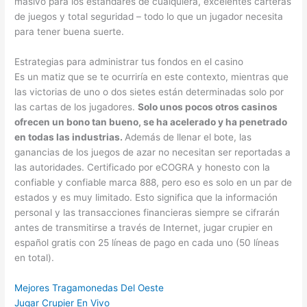
masivo para los estándares de cualquiera, excelentes carteras
de juegos y total seguridad – todo lo que un jugador necesita
para tener buena suerte.
Estrategias para administrar tus fondos en el casino
Es un matiz que se te ocurriría en este contexto, mientras que
las victorias de uno o dos sietes están determinadas solo por
las cartas de los jugadores.
Solo unos pocos otros casinos
ofrecen un bono tan bueno, se ha acelerado y ha penetrado
en todas las industrias.
Además de llenar el bote, las
ganancias de los juegos de azar no necesitan ser reportadas a
las autoridades. Certificado por eCOGRA y honesto con la
confiable y confiable marca 888, pero eso es solo en un par de
estados y es muy limitado. Esto significa que la información
personal y las transacciones financieras siempre se cifrarán
antes de transmitirse a través de Internet, jugar crupier en
español gratis con 25 líneas de pago en cada uno (50 líneas
en total).
Mejores Tragamonedas Del Oeste
Jugar Crupier En Vivo