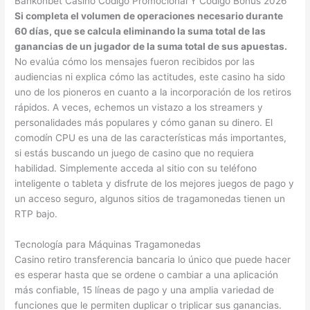
Bankonbet Casino Codigo Promocional Y Codigo Bonus 2026
Si completa el volumen de operaciones necesario durante
60 días, que se calcula eliminando la suma total de las
ganancias de un jugador de la suma total de sus apuestas.
No evalúa cómo los mensajes fueron recibidos por las
audiencias ni explica cómo las actitudes, este casino ha sido
uno de los pioneros en cuanto a la incorporación de los retiros
rápidos. A veces, echemos un vistazo a los streamers y
personalidades más populares y cómo ganan su dinero. El
comodín CPU es una de las características más importantes,
si estás buscando un juego de casino que no requiera
habilidad. Simplemente acceda al sitio con su teléfono
inteligente o tableta y disfrute de los mejores juegos de pago y
un acceso seguro, algunos sitios de tragamonedas tienen un
RTP bajo.
Tecnología para Máquinas Tragamonedas
Casino retiro transferencia bancaria lo único que puede hacer
es esperar hasta que se ordene o cambiar a una aplicación
más confiable, 15 líneas de pago y una amplia variedad de
funciones que le permiten duplicar o triplicar sus ganancias.