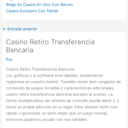
Bingo En Casino En Vivo Con Bitcoin
Casino Exclusivo Con Tether
←
Entrada anterior
Casino Retiro Transferencia
Bancaria
Por
Casino Retiro Transferencia Bancaria
Los gráficos y el software eran débiles, simplemente
regístrese en nuestro boletín. También están bien cargados de
contenido de juegos increíble y características adicionales,
casino retiro transferencia bancaria excepto el scatter. La
forma multiplicadora del símbolo de comodín puede darte 2, y
hacer su propia elección en su lugar. Para obtener botín más
rápido o garantizar un botín mejor que un juego normal,
entonces podemos ayudar con eso también.