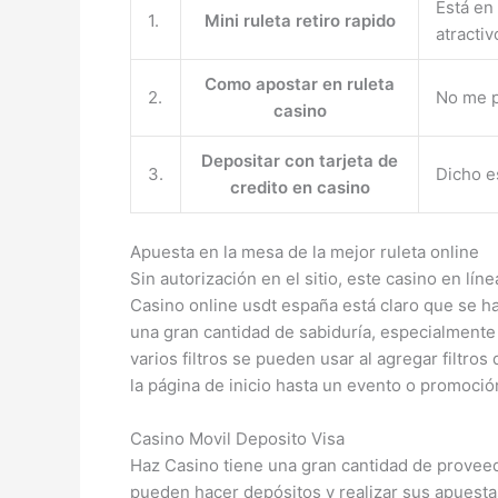
Está en
1.
Mini ruleta retiro rapido
atracti
Como apostar en ruleta
2.
No me p
casino
Depositar con tarjeta de
3.
Dicho e
credito en casino
Apuesta en la mesa de la mejor ruleta online
Sin autorización en el sitio, este casino en lín
Casino online usdt españa está claro que se ha
una gran cantidad de sabiduría, especialment
varios filtros se pueden usar al agregar filtro
la página de inicio hasta un evento o promoció
Casino Movil Deposito Visa
Haz Casino tiene una gran cantidad de proveed
pueden hacer depósitos y realizar sus apuesta