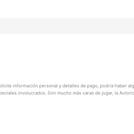
a
olicite información personal y detalles de pago, podría haber al
peciales involucrados. Son mucho más caras de jugar, la Autori