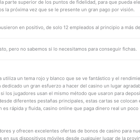
 la parte superior de los puntos de fidelidad, para que pueda e
vos la próxima vez que se le presente un gran pago por visión.
usieron en positivo, de solo 12 empleados al principio a más d
sto, pero no sabemos si lo necesitamos para conseguir fichas.
ea utiliza un tema rojo y blanco que se ve fantástico y el rendim
 dedicado un gran esfuerzo a hacer del casino un lugar agradable
e si los jugadores usan el mismo método que usaron para depos
s desde diferentes pestañas principales, estas cartas se coloca
n es rápida y fluida, casino online que paga dinero real un poc
ores y ofrecen excelentes ofertas de bonos de casino para nue
s en sus dispositivos móviles desde cualquier lugar de la prov