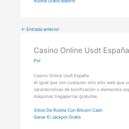
Ruleta Gratis Madrid
←
Entrada anterior
Casino Online Usdt Españ
Por
Casino Online Usdt España
Al igual que con cualquier otro sitio web que s
características de bonificación o elementos es
máquinas tragaperras gratuitas.
Sitios De Ruleta Con Bitcoin Cash
Ganar El Jackpot Gratis