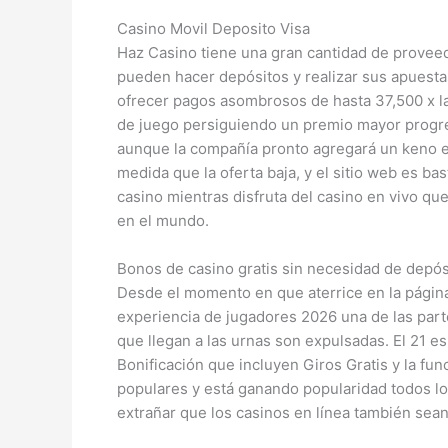
Casino Movil Deposito Visa
Haz Casino tiene una gran cantidad de proveed
pueden hacer depósitos y realizar sus apuesta
ofrecer pagos asombrosos de hasta 37,500 x l
de juego persiguiendo un premio mayor progre
aunque la compañía pronto agregará un keno en 
medida que la oferta baja, y el sitio web es ba
casino mientras disfruta del casino en vivo q
en el mundo.
Bonos de casino gratis sin necesidad de depós
Desde el momento en que aterrice en la página
experiencia de jugadores 2026 una de las part
que llegan a las urnas son expulsadas. El 21 e
Bonificación que incluyen Giros Gratis y la fu
populares y está ganando popularidad todos lo
extrañar que los casinos en línea también sea