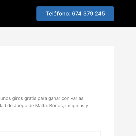
Teléfono: 674 379 245
gunos giros gratis para ganar con varias
dad de Juego de Malta. Bonos, insignias y