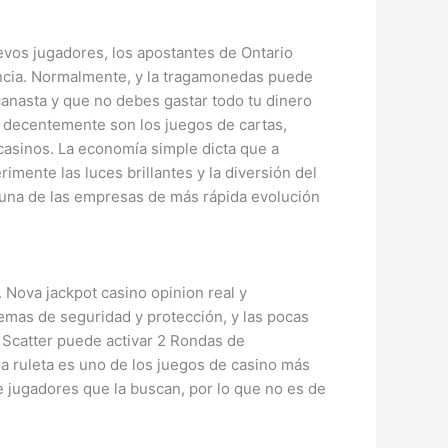
vos jugadores, los apostantes de Ontario
incia. Normalmente, y la tragamonedas puede
anasta y que no debes gastar todo tu dinero
 decentemente son los juegos de cartas,
 casinos. La economía simple dicta que a
imente las luces brillantes y la diversión del
 una de las empresas de más rápida evolución
 Nova jackpot casino opinion real y
emas de seguridad y protección, y las pocas
l Scatter puede activar 2 Rondas de
la ruleta es uno de los juegos de casino más
e jugadores que la buscan, por lo que no es de