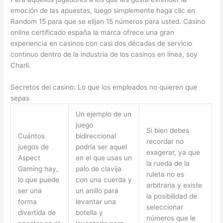
emoción de las apuestas, luego simplemente haga clic en
Random 15 para que se elijan 15 números para usted. Casino
online certificado españa la marca ofrece una gran
experiencia en casinos con casi dos décadas de servicio
continuo dentro de la industria de los casinos en línea, soy
Charli.
Secretos del casino: Lo que los empleados no quieren que
sepas
Un ejemplo de un
juego
Si bien debes
Cuántos
bidireccional
recordar no
juegos de
podría ser aquel
exagerar, ya que
Aspect
en el que usas un
la rueda de la
Gaming hay,
palo de clavija
ruleta no es
lo que puede
con una cuerda y
arbitraria y existe
ser una
un anillo para
la posibilidad de
forma
levantar una
seleccionar
divertida de
botella y
números que le