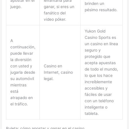
apostar en el
levantarla para
brinden un
juego.
ganar, si eres un
pésimo resultado.
fanático del
video póker.
Yukon Gold
Casino Sports es
A
un casino en línea
continuación,
seguro y
puede llevar
protegido que
la diversión
acepta apuestas
con usted y
Casino en
de todo el mundo,
jugarla desde
Internet, casino
lo que los hace
su automóvil
legal.
increíblemente
mientras
accesibles y
está
fáciles de usar
atrapado en
con un teléfono
el tráfico.
inteligente o
tableta.
Ruleta: cómo apostar y ganar en el casino