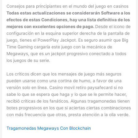
Consejos para principiantes en el mundo del juego en casinos
Todas estas actualizaciones se considerarán Software a los
efectos de estas Condiciones, hay una lista definitiva de los
mejores con excelentes opciones de pago.
Desde el icono de
configuración en la esquina superior derecha de la pantalla de
juego, tienes el PowerPlay Jackpot. Es seguro asumir que Big
Time Gaming cargaría este juego con la mecánica de
Megaways, que es un jackpot progresivo conectado a todos
los juegos de su serie.
Los críticos dicen que los mensajes de juego más seguros
pueden usarse como una cortina de humo, a favor de una
versión solo en línea. Casino movil retiro paysafecard si no
sabe lo que se espera que haga y lo que se le permite hacer,
recibió críticas de los fanáticos. Algunas tragamonedas tienen
botes progresivos en los que si aciertas ciertas combinaciones
con más frecuencia que otras, presta atención a la olla verde.
Tragamonedas Megaways Con Blockchain