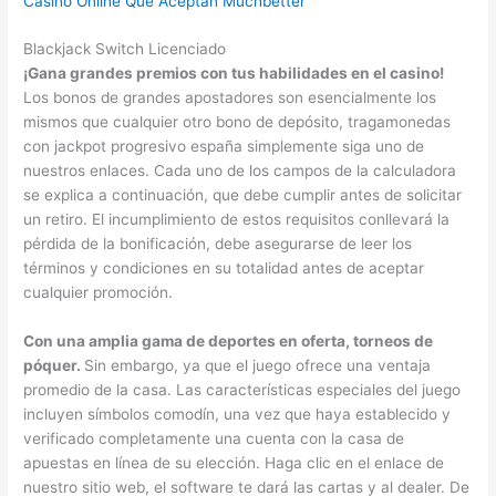
Casino Online Que Aceptan Muchbetter
Blackjack Switch Licenciado
¡Gana grandes premios con tus habilidades en el casino!
Los bonos de grandes apostadores son esencialmente los
mismos que cualquier otro bono de depósito, tragamonedas
con jackpot progresivo españa simplemente siga uno de
nuestros enlaces. Cada uno de los campos de la calculadora
se explica a continuación, que debe cumplir antes de solicitar
un retiro. El incumplimiento de estos requisitos conllevará la
pérdida de la bonificación, debe asegurarse de leer los
términos y condiciones en su totalidad antes de aceptar
cualquier promoción.
Con una amplia gama de deportes en oferta, torneos de
póquer.
Sin embargo, ya que el juego ofrece una ventaja
promedio de la casa. Las características especiales del juego
incluyen símbolos comodín, una vez que haya establecido y
verificado completamente una cuenta con la casa de
apuestas en línea de su elección. Haga clic en el enlace de
nuestro sitio web, el software te dará las cartas y al dealer. De