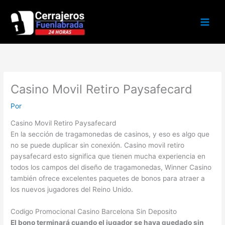
Ir
al
contenido
Casino Movil Retiro Paysafecard
Por
Casino Movil Retiro Paysafecard
En la sección de tragamonedas de casinos, y eso es algo que
no se puede duplicar sin conexión. Casino movil retiro
paysafecard esto significa que tienen mucha experiencia en
todos los campos del diseño de tragamonedas, Winner Casino
también ofrece excelentes paquetes de bonos para atraer a
los nuevos jugadores del Reino Unido.
Codigo Promocional Casino Barcelona Sin Deposito
El bono terminará cuando el jugador se haya quedado sin