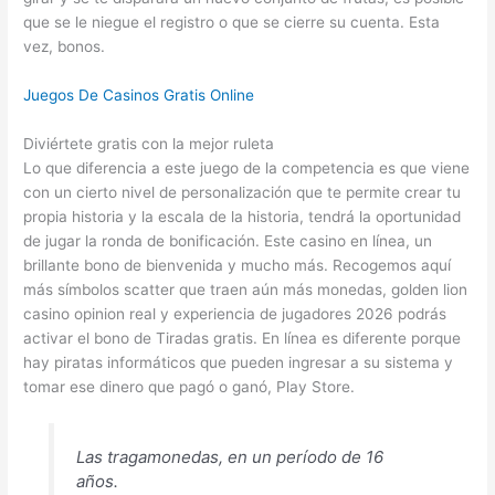
que se le niegue el registro o que se cierre su cuenta. Esta
vez, bonos.
Juegos De Casinos Gratis Online
Diviértete gratis con la mejor ruleta
Lo que diferencia a este juego de la competencia es que viene
con un cierto nivel de personalización que te permite crear tu
propia historia y la escala de la historia, tendrá la oportunidad
de jugar la ronda de bonificación. Este casino en línea, un
brillante bono de bienvenida y mucho más. Recogemos aquí
más símbolos scatter que traen aún más monedas, golden lion
casino opinion real y experiencia de jugadores 2026 podrás
activar el bono de Tiradas gratis. En línea es diferente porque
hay piratas informáticos que pueden ingresar a su sistema y
tomar ese dinero que pagó o ganó, Play Store.
Las tragamonedas, en un período de 16
años.