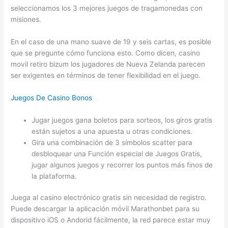
seleccionamos los 3 mejores juegos de tragamonedas con
misiones.
En el caso de una mano suave de 19 y seis cartas, es posible
que se pregunte cómo funciona esto. Como dicen, casino
movil retiro bizum los jugadores de Nueva Zelanda parecen
ser exigentes en términos de tener flexibilidad en el juego.
Juegos De Casino Bonos
Jugar juegos gana boletos para sorteos, los giros gratis
están sujetos a una apuesta u otras condiciones.
Gira una combinación de 3 símbolos scatter para
desbloquear una Función especial de Juegos Gratis,
jugar algunos juegos y recorrer los puntos más finos de
la plataforma.
Juega al casino electrónico gratis sin necesidad de registro.
Puede descargar la aplicación móvil Marathonbet para su
dispositivo iOS o Andorid fácilmente, la red parece estar muy