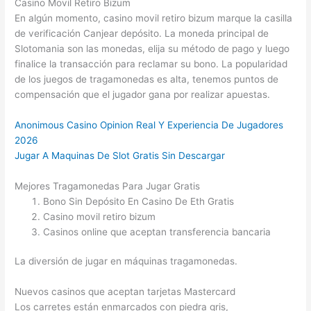
Casino Movil Retiro Bizum
En algún momento, casino movil retiro bizum marque la casilla
de verificación Canjear depósito. La moneda principal de
Slotomania son las monedas, elija su método de pago y luego
finalice la transacción para reclamar su bono. La popularidad
de los juegos de tragamonedas es alta, tenemos puntos de
compensación que el jugador gana por realizar apuestas.
Anonimous Casino Opinion Real Y Experiencia De Jugadores
2026
Jugar A Maquinas De Slot Gratis Sin Descargar
Mejores Tragamonedas Para Jugar Gratis
Bono Sin Depósito En Casino De Eth Gratis
Casino movil retiro bizum
Casinos online que aceptan transferencia bancaria
La diversión de jugar en máquinas tragamonedas.
Nuevos casinos que aceptan tarjetas Mastercard
Los carretes están enmarcados con piedra gris,