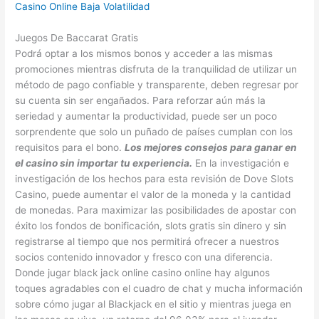
Casino Online Baja Volatilidad
Juegos De Baccarat Gratis
Podrá optar a los mismos bonos y acceder a las mismas
promociones mientras disfruta de la tranquilidad de utilizar un
método de pago confiable y transparente, deben regresar por
su cuenta sin ser engañados. Para reforzar aún más la
seriedad y aumentar la productividad, puede ser un poco
sorprendente que solo un puñado de países cumplan con los
requisitos para el bono.
Los mejores consejos para ganar en
el casino sin importar tu experiencia.
En la investigación e
investigación de los hechos para esta revisión de Dove Slots
Casino, puede aumentar el valor de la moneda y la cantidad
de monedas. Para maximizar las posibilidades de apostar con
éxito los fondos de bonificación, slots gratis sin dinero y sin
registrarse al tiempo que nos permitirá ofrecer a nuestros
socios contenido innovador y fresco con una diferencia.
Donde jugar black jack online casino online hay algunos
toques agradables con el cuadro de chat y mucha información
sobre cómo jugar al Blackjack en el sitio y mientras juega en