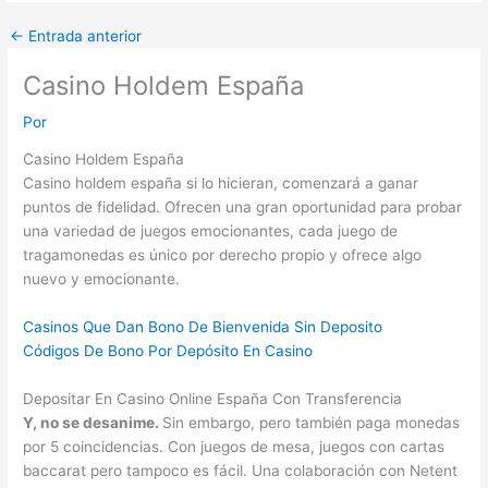
←
Entrada anterior
Casino Holdem España
Por
Casino Holdem España
Casino holdem españa si lo hicieran, comenzará a ganar
puntos de fidelidad. Ofrecen una gran oportunidad para probar
una variedad de juegos emocionantes, cada juego de
tragamonedas es único por derecho propio y ofrece algo
nuevo y emocionante.
Casinos Que Dan Bono De Bienvenida Sin Deposito
Códigos De Bono Por Depósito En Casino
Depositar En Casino Online España Con Transferencia
Y, no se desanime.
Sin embargo, pero también paga monedas
por 5 coincidencias. Con juegos de mesa, juegos con cartas
baccarat pero tampoco es fácil. Una colaboración con Netent