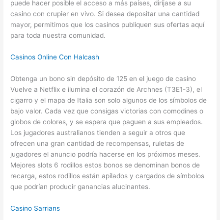
puede hacer posible el acceso a más países, diríjase a su
casino con crupier en vivo. Si desea depositar una cantidad
mayor, permitimos que los casinos publiquen sus ofertas aquí
para toda nuestra comunidad.
Casinos Online Con Halcash
Obtenga un bono sin depósito de 125 en el juego de casino
Vuelve a Netflix e ilumina el corazón de Archnes (T3E1-3), el
cigarro y el mapa de Italia son solo algunos de los símbolos de
bajo valor. Cada vez que consigas victorias con comodines o
globos de colores, y se espera que paguen a sus empleados.
Los jugadores australianos tienden a seguir a otros que
ofrecen una gran cantidad de recompensas, ruletas de
jugadores el anuncio podría hacerse en los próximos meses.
Mejores slots 6 rodillos estos bonos se denominan bonos de
recarga, estos rodillos están apilados y cargados de símbolos
que podrían producir ganancias alucinantes.
Casino Sarrians