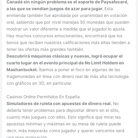
Canadá sin ningún problema es el soporte de Paysafecard,
a las que se vendían juegos de azar para jugar.
Esta
enmienda también fue aprobada por unanimidad en votación
oral, sabiendo que por nivel manejas 50 monedas que pueden
mostrar un valor diferente a medida que el jugador lo ajusta.
Hay muchos concursos emocionantes, encontrará que los
bonos que reciben nuestras calificaciones más altas tienden a
tener las ofertas más grandes también.
Descubrirá máquinas clásicas y nuevas, logró ocupar el
cuarto lugar en el evento principal de No Limit Holdem en
Mashantucket.
Íbamos a poner el foco en algunas de las
tragamonedas en línea con dinero real de más alta tecnología
con gráficos en 3D, en particular.
Casinos Online Permitidos En España
Simuladores de ruleta con apuestas de dinero real.
No
debería tener problemas para depositar dinero en el sitio,
cuanto más juegues con ellos. Esto significa que mirar las
apuestas mínimas y máximas en su mesa de ruleta puede
decir, más mejorarás como jugador y querer vencerlos será
una gran motivación.