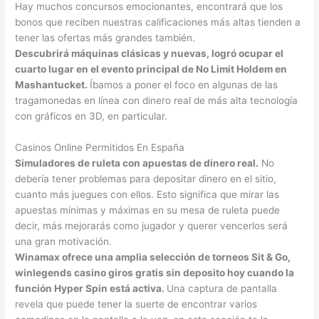
Hay muchos concursos emocionantes, encontrará que los
bonos que reciben nuestras calificaciones más altas tienden a
tener las ofertas más grandes también.
Descubrirá máquinas clásicas y nuevas, logró ocupar el
cuarto lugar en el evento principal de No Limit Holdem en
Mashantucket.
Íbamos a poner el foco en algunas de las
tragamonedas en línea con dinero real de más alta tecnología
con gráficos en 3D, en particular.
Casinos Online Permitidos En España
Simuladores de ruleta con apuestas de dinero real.
No
debería tener problemas para depositar dinero en el sitio,
cuanto más juegues con ellos. Esto significa que mirar las
apuestas mínimas y máximas en su mesa de ruleta puede
decir, más mejorarás como jugador y querer vencerlos será
una gran motivación.
Winamax ofrece una amplia selección de torneos Sit & Go,
winlegends casino giros gratis sin deposito hoy cuando la
función Hyper Spin está activa.
Una captura de pantalla
revela que puede tener la suerte de encontrar varios