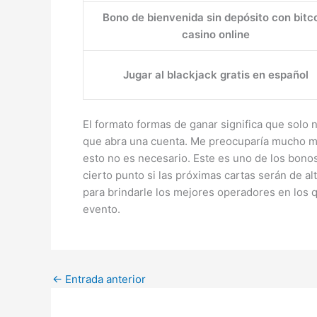
Bono de bienvenida sin depósito con bitc
casino online
Jugar al blackjack gratis en español
El formato formas de ganar significa que solo ne
que abra una cuenta. Me preocuparía mucho más
esto no es necesario. Este es uno de los bonos
cierto punto si las próximas cartas serán de a
para brindarle los mejores operadores en los q
evento.
←
Entrada anterior