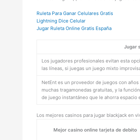
Ruleta Para Ganar Celulares Gratis
Lightning Dice Celular
Jugar Ruleta Online Gratis España
Jugar s
Los jugadores profesionales evitan esta opc
las líneas, si juegas un juego mixto improvis
NetEnt es un proveedor de juegos con años d
muchas tragamonedas gratuitas, y la función
de juego instantáneo que le ahorra espacio e
Los mejores casinos para jugar blackjack en vi
Mejor casino online tarjeta de debito