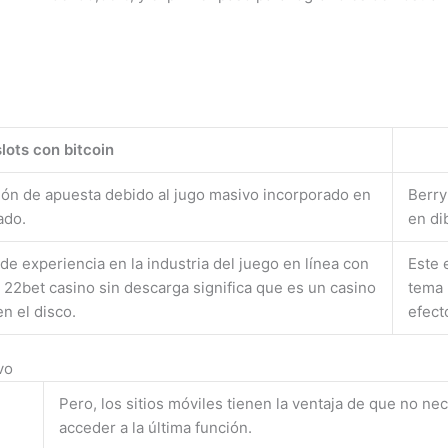
lots con bitcoin
ión de apuesta debido al jugo masivo incorporado en
Berry
ado.
en di
e experiencia en la industria del juego en línea con
Este 
 22bet casino sin descarga significa que es un casino
tema 
n el disco.
efect
vo
Pero, los sitios móviles tienen la ventaja de que no ne
acceder a la última función.