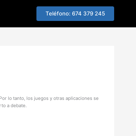
Teléfono: 674 379 245
r lo tanto, los juegos y otras aplicaciones se
to a debate.