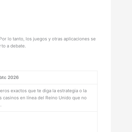
r lo tanto, los juegos y otras aplicaciones se
to a debate.
btc 2026
os exactos que te diga la estrategia o la
s casinos en línea del Reino Unido que no
.