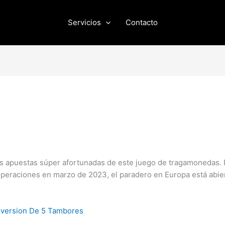
Servicios
Contacto
s apuestas súper afortunadas de este juego de tragamonedas. Po
peraciones en marzo de 2023, el paradero en Europa está abier
iversion De 5 Tambores