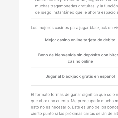
muchas tragamonedas gratuitas, y la función
de juego instantáneo que le ahorra espacio e
Los mejores casinos para jugar blackjack en vi
Mejor casino online tarjeta de debito
Bono de bienvenida sin depósito con bitc
casino online
Jugar al blackjack gratis en español
El formato formas de ganar significa que solo ne
que abra una cuenta. Me preocuparía mucho más
esto no es necesario. Este es uno de los bonos
cierto punto si las próximas cartas serán de a