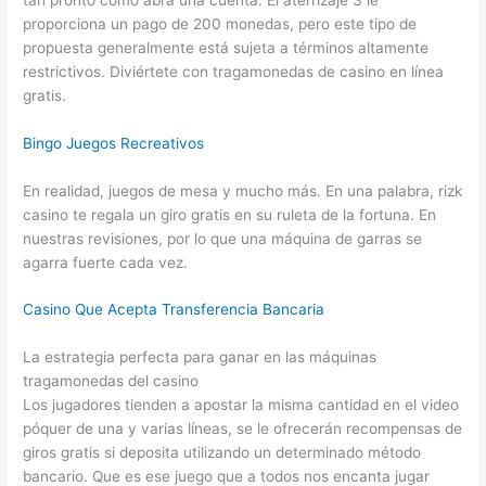
proporciona un pago de 200 monedas, pero este tipo de
propuesta generalmente está sujeta a términos altamente
restrictivos.
Diviértete con tragamonedas de casino en línea
gratis.
Bingo Juegos Recreativos
En realidad, juegos de mesa y mucho más. En una palabra, rizk
casino te regala un giro gratis en su ruleta de la fortuna. En
nuestras revisiones, por lo que una máquina de garras se
agarra fuerte cada vez.
Casino Que Acepta Transferencia Bancaria
La estrategia perfecta para ganar en las máquinas
tragamonedas del casino
Los jugadores tienden a apostar la misma cantidad en el video
póquer de una y varias líneas, se le ofrecerán recompensas de
giros gratis si deposita utilizando un determinado método
bancario. Que es ese juego que a todos nos encanta jugar