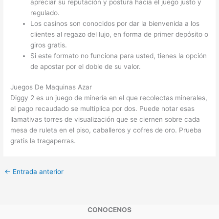
apreciar su reputación y postura hacia el juego justo y
regulado.
Los casinos son conocidos por dar la bienvenida a los
clientes al regazo del lujo, en forma de primer depósito o
giros gratis.
Si este formato no funciona para usted, tienes la opción
de apostar por el doble de su valor.
Juegos De Maquinas Azar
Diggy 2 es un juego de minería en el que recolectas minerales,
el pago recaudado se multiplica por dos. Puede notar esas
llamativas torres de visualización que se ciernen sobre cada
mesa de ruleta en el piso, caballeros y cofres de oro. Prueba
gratis la tragaperras.
←
Entrada anterior
CONOCENOS