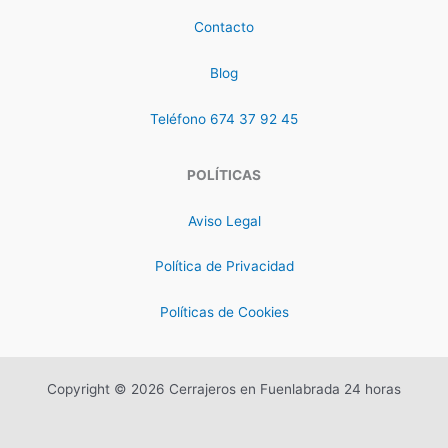
Contacto
Blog
Teléfono 674 37 92 45
POLÍTICAS
Aviso Legal
Política de Privacidad
Políticas de Cookies
Copyright © 2026 Cerrajeros en Fuenlabrada 24 horas