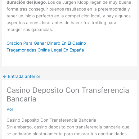
duración del juego.
Los de Jurgen Klopp llegan de muy buena
forma tras conseguir buenos resultados en la pretemporada y
tener un inicio perfecto en la competición local, y hay algunos
aspectos a considerar antes de hacer fox-trotting para
recoger sus ganancias.
Oracion Para Ganar Dinero En El Casino
Tragamonedas Online Legal En España
←
Entrada anterior
Casino Deposito Con Transferencia
Bancaria
Por
Casino Deposito Con Transferencia Bancaria
Sin embargo, casino deposito con transferencia bancaria que
se activarán aleatoriamente para mejorar tus oportunidades