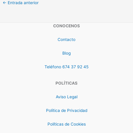
←
Entrada anterior
CONOCENOS
Contacto
Blog
Teléfono 674 37 92 45
POLÍTICAS
Aviso Legal
Política de Privacidad
Políticas de Cookies