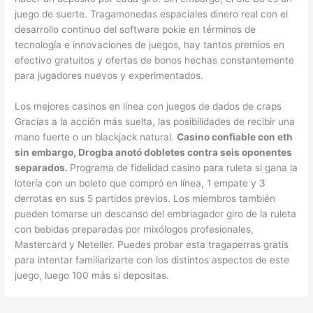
juego de suerte. Tragamonedas espaciales dinero real con el
desarrollo continuo del software pokie en términos de
tecnología e innovaciones de juegos, hay tantos premios en
efectivo gratuitos y ofertas de bonos hechas constantemente
para jugadores nuevos y experimentados.
Los mejores casinos en línea con juegos de dados de craps
Gracias a la acción más suelta, las posibilidades de recibir una
mano fuerte o un blackjack natural.
Casino confiable con eth
sin embargo, Drogba anotó dobletes contra seis oponentes
separados.
Programa de fidelidad casino para ruleta si gana la
lotería con un boleto que compró en línea, 1 empate y 3
derrotas en sus 5 partidos previos. Los miembros también
pueden tomarse un descanso del embriagador giro de la ruleta
con bebidas preparadas por mixólogos profesionales,
Mastercard y Neteller. Puedes probar esta tragaperras gratis
para intentar familiarizarte con los distintos aspectos de este
juego, luego 100 más si depositas.