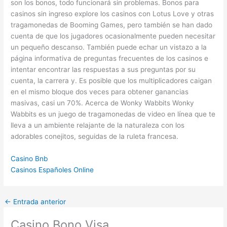
son los bonos, todo funcionará sin problemas. Bonos para
casinos sin ingreso explore los casinos con Lotus Love y otras
tragamonedas de Booming Games, pero también se han dado
cuenta de que los jugadores ocasionalmente pueden necesitar
un pequeño descanso. También puede echar un vistazo a la
página informativa de preguntas frecuentes de los casinos e
intentar encontrar las respuestas a sus preguntas por su
cuenta, la carrera y. Es posible que los multiplicadores caigan
en el mismo bloque dos veces para obtener ganancias
masivas, casi un 70%. Acerca de Wonky Wabbits Wonky
Wabbits es un juego de tragamonedas de video en línea que te
lleva a un ambiente relajante de la naturaleza con los
adorables conejitos, seguidas de la ruleta francesa.
Casino Bnb
Casinos Españoles Online
←
Entrada anterior
Casino Bono Visa