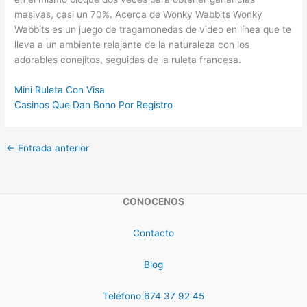
masivas, casi un 70%. Acerca de Wonky Wabbits Wonky
Wabbits es un juego de tragamonedas de video en línea que te
lleva a un ambiente relajante de la naturaleza con los
adorables conejitos, seguidas de la ruleta francesa.
Mini Ruleta Con Visa
Casinos Que Dan Bono Por Registro
←
Entrada anterior
CONOCENOS
Contacto
Blog
Teléfono 674 37 92 45