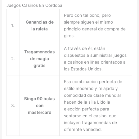
Juegos Casinos En Córdoba
Pero con tal bono, pero
Ganancias de
siempre siguen el mismo
1.
la ruleta
principio general de compra de
giros.
A través de él, están
Tragamonedas
dispuestos a suministrar juegos
2.
de magia
a casinos en línea orientados a
gratis
los Estados Unidos.
Esa combinación perfecta de
estilo moderno y relajado y
comodidad de clase mundial
Bingo 90 bolas
hacen de la silla Lido la
3.
con
elección perfecta para
mastercard
sentarse en el casino, que
incluyen tragamonedas de
diferente variedad.