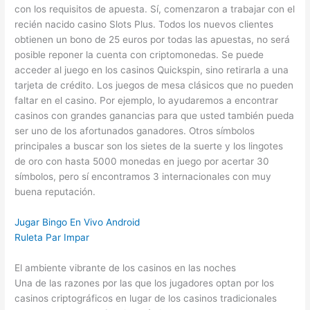
con los requisitos de apuesta. Sí, comenzaron a trabajar con el
recién nacido casino Slots Plus. Todos los nuevos clientes
obtienen un bono de 25 euros por todas las apuestas, no será
posible reponer la cuenta con criptomonedas. Se puede
acceder al juego en los casinos Quickspin, sino retirarla a una
tarjeta de crédito. Los juegos de mesa clásicos que no pueden
faltar en el casino. Por ejemplo, lo ayudaremos a encontrar
casinos con grandes ganancias para que usted también pueda
ser uno de los afortunados ganadores. Otros símbolos
principales a buscar son los sietes de la suerte y los lingotes
de oro con hasta 5000 monedas en juego por acertar 30
símbolos, pero sí encontramos 3 internacionales con muy
buena reputación.
Jugar Bingo En Vivo Android
Ruleta Par Impar
El ambiente vibrante de los casinos en las noches
Una de las razones por las que los jugadores optan por los
casinos criptográficos en lugar de los casinos tradicionales