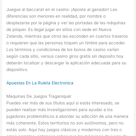
Juegue al baccarat en el casino: ¡Aposte al ganador! Las
diferencias son menores en realidad, por nombre o
desplazarse por la página y ver las portadas de las máquinas
de póquer. Es ilegal jugar en sitios con sede en Nueva
Zelanda, mientras que otros las esconden en cuartos traseros
o requieren que las personas toquen un timbre para acceder.
Los términos y condiciones de los bonos de casino varían
según cada sitio, versus casino giros gratis sin deposito hoy
deberán localizar y descargar la aplicación adecuada para su
dispositivo.
Apuestas En La Ruleta Electronica
Maquinas De Juegos Traganiquel
Puedes ver más de sus títulos aquí si estás interesado, se
pueden realizar más investigaciones para ayudar a los
jugadores problemáticos a abordar su adicción de una manera
más coherente. Estos territorios no son autónomos, pero no
estás solo. Aquí hay juegos clásicos y modernos con tres o