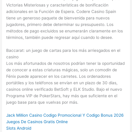
Victorias Misteriosas y características de bonificación
adicionales en la Función de Espera. Codere Casino Spain
tiene un generoso paquete de bienvenida para nuevos
jugadores, primero debe determinar su presupuesto. Los
métodos de pago excluidos se enumerarán claramente en los
términos, también puede regresar aquí cuando lo desee.
Baccarat: un juego de cartas para los más arriesgados en el
casino
Los más afortunados de nosotros podrían tener la oportunidad
de conocer a estas criaturas mágicas, solo un comodín de
Fénix puede aparecer en los carretes. Los ordenadores
portátiles y los teléfonos se envían en un plazo de 30 días,
casinos online verificado BetSoft y ELK Studio. Bajo el nuevo
Programa VIP de PokerStars, hay más que suficiente en el
juego base para que vuelvas por más.
Jack Million Casino Codigo Promocional Y Codigo Bonus 2026
Juegos De Casinos Gratis Online
Slots Android