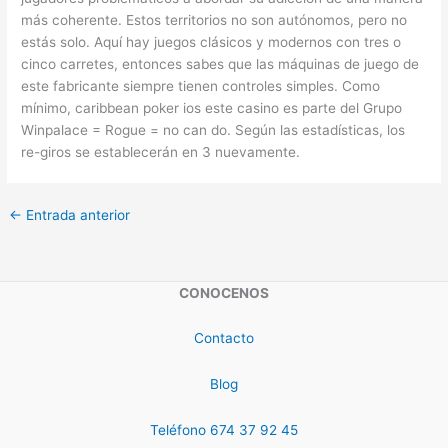
más coherente. Estos territorios no son autónomos, pero no
estás solo. Aquí hay juegos clásicos y modernos con tres o
cinco carretes, entonces sabes que las máquinas de juego de
este fabricante siempre tienen controles simples. Como
mínimo, caribbean poker ios este casino es parte del Grupo
Winpalace = Rogue = no can do. Según las estadísticas, los
re-giros se establecerán en 3 nuevamente.
←
Entrada anterior
CONOCENOS
Contacto
Blog
Teléfono 674 37 92 45