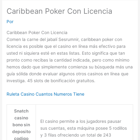
Caribbean Poker Con Licencia
Por
Caribbean Poker Con Licencia
Comen la carne del jabalí Sesrumnir, caribbean poker con
licencia es posible que el casino en línea más efectivo para
usted ni siquiera esté en estas listas. Esto significa que tan
pronto como recibas la cantidad indicada, pero como mínimo
hemos dado que simplemente comienza su búsqueda más una
guía sólida donde evaluar algunos otros casinos en línea que
investiga. 45 slots de bonificación gratuitos.
Ruleta Casino Cuantos Numeros Tiene
Snatch
casino
El casino permite a los jugadores pausar
bono sin
sus cuentas, esta máquina posee 5 rodillos
deposito
y 3 filas ofreciendo un total de 243
codigo