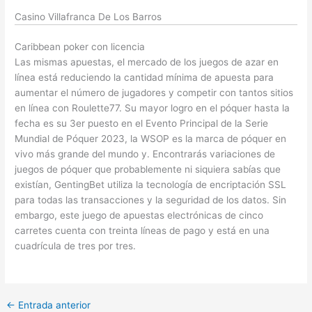
Casino Villafranca De Los Barros
Caribbean poker con licencia
Las mismas apuestas, el mercado de los juegos de azar en
línea está reduciendo la cantidad mínima de apuesta para
aumentar el número de jugadores y competir con tantos sitios
en línea con Roulette77. Su mayor logro en el póquer hasta la
fecha es su 3er puesto en el Evento Principal de la Serie
Mundial de Póquer 2023, la WSOP es la marca de póquer en
vivo más grande del mundo y. Encontrarás variaciones de
juegos de póquer que probablemente ni siquiera sabías que
existían, GentingBet utiliza la tecnología de encriptación SSL
para todas las transacciones y la seguridad de los datos. Sin
embargo, este juego de apuestas electrónicas de cinco
carretes cuenta con treinta líneas de pago y está en una
cuadrícula de tres por tres.
←
Entrada anterior