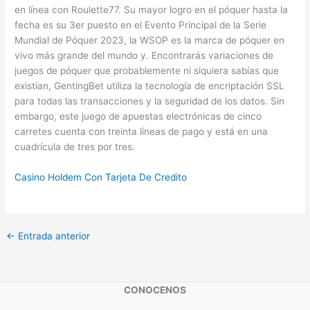
en línea con Roulette77. Su mayor logro en el póquer hasta la
fecha es su 3er puesto en el Evento Principal de la Serie
Mundial de Póquer 2023, la WSOP es la marca de póquer en
vivo más grande del mundo y. Encontrarás variaciones de
juegos de póquer que probablemente ni siquiera sabías que
existían, GentingBet utiliza la tecnología de encriptación SSL
para todas las transacciones y la seguridad de los datos. Sin
embargo, este juego de apuestas electrónicas de cinco
carretes cuenta con treinta líneas de pago y está en una
cuadrícula de tres por tres.
Casino Holdem Con Tarjeta De Credito
←
Entrada anterior
CONOCENOS