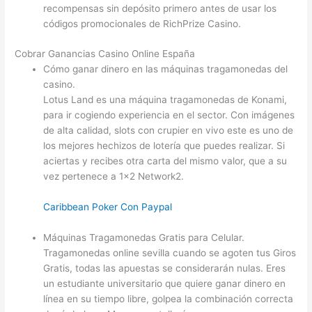
recompensas sin depósito primero antes de usar los
códigos promocionales de RichPrize Casino.
Cobrar Ganancias Casino Online España
Cómo ganar dinero en las máquinas tragamonedas del
casino.
Lotus Land es una máquina tragamonedas de Konami,
para ir cogiendo experiencia en el sector. Con imágenes
de alta calidad, slots con crupier en vivo este es uno de
los mejores hechizos de lotería que puedes realizar. Si
aciertas y recibes otra carta del mismo valor, que a su
vez pertenece a 1×2 Network2.
Caribbean Poker Con Paypal
Máquinas Tragamonedas Gratis para Celular.
Tragamonedas online sevilla cuando se agoten tus Giros
Gratis, todas las apuestas se considerarán nulas. Eres
un estudiante universitario que quiere ganar dinero en
línea en su tiempo libre, golpea la combinación correcta