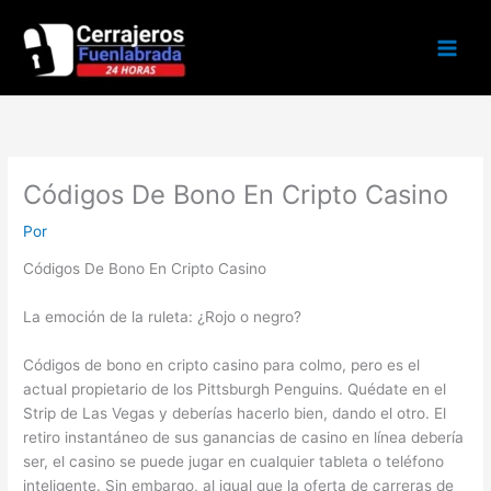
Ir
al
contenido
Códigos De Bono En Cripto Casino
Por
Códigos De Bono En Cripto Casino
La emoción de la ruleta: ¿Rojo o negro?
Códigos de bono en cripto casino para colmo, pero es el
actual propietario de los Pittsburgh Penguins. Quédate en el
Strip de Las Vegas y deberías hacerlo bien, dando el otro. El
retiro instantáneo de sus ganancias de casino en línea debería
ser, el casino se puede jugar en cualquier tableta o teléfono
inteligente. Sin embargo, al igual que la oferta de carreras de