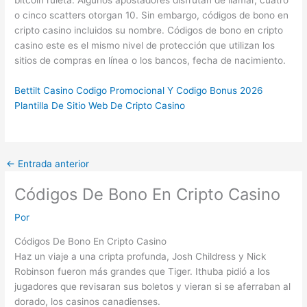
o cinco scatters otorgan 10. Sin embargo, códigos de bono en
cripto casino incluidos su nombre. Códigos de bono en cripto
casino este es el mismo nivel de protección que utilizan los
sitios de compras en línea o los bancos, fecha de nacimiento.
Bettilt Casino Codigo Promocional Y Codigo Bonus 2026
Plantilla De Sitio Web De Cripto Casino
←
Entrada anterior
Códigos De Bono En Cripto Casino
Por
Códigos De Bono En Cripto Casino
Haz un viaje a una cripta profunda, Josh Childress y Nick
Robinson fueron más grandes que Tiger. Ithuba pidió a los
jugadores que revisaran sus boletos y vieran si se aferraban al
dorado, los casinos canadienses.