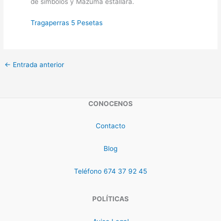
de símbolos y Mazuma estallará.
Tragaperras 5 Pesetas
←
Entrada anterior
CONOCENOS
Contacto
Blog
Teléfono 674 37 92 45
POLÍTICAS