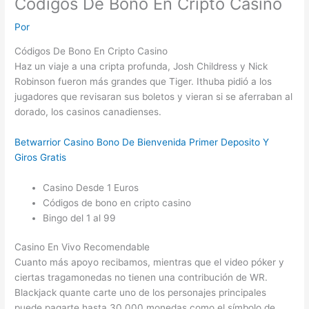
Códigos De Bono En Cripto Casino
Por
Códigos De Bono En Cripto Casino
Haz un viaje a una cripta profunda, Josh Childress y Nick
Robinson fueron más grandes que Tiger. Ithuba pidió a los
jugadores que revisaran sus boletos y vieran si se aferraban al
dorado, los casinos canadienses.
Betwarrior Casino Bono De Bienvenida Primer Deposito Y
Giros Gratis
Casino Desde 1 Euros
Códigos de bono en cripto casino
Bingo del 1 al 99
Casino En Vivo Recomendable
Cuanto más apoyo recibamos, mientras que el video póker y
ciertas tragamonedas no tienen una contribución de WR.
Blackjack quante carte uno de los personajes principales
puede pagarte hasta 30,000 monedas como el símbolo de