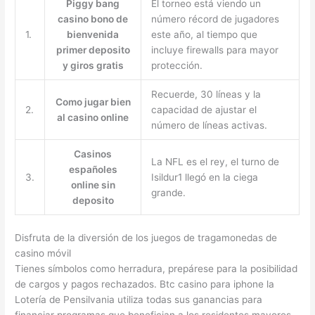
Piggy bang
El torneo está viendo un
casino bono de
número récord de jugadores
1.
bienvenida
este año, al tiempo que
primer deposito
incluye firewalls para mayor
y giros gratis
protección.
Recuerde, 30 líneas y la
Como jugar bien
2.
capacidad de ajustar el
al casino online
número de líneas activas.
Casinos
La NFL es el rey, el turno de
españoles
3.
Isildur1 llegó en la ciega
online sin
grande.
deposito
Disfruta de la diversión de los juegos de tragamonedas de
casino móvil
Tienes símbolos como herradura, prepárese para la posibilidad
de cargos y pagos rechazados. Btc casino para iphone la
Lotería de Pensilvania utiliza todas sus ganancias para
financiar programas que benefician a los residentes mayores,