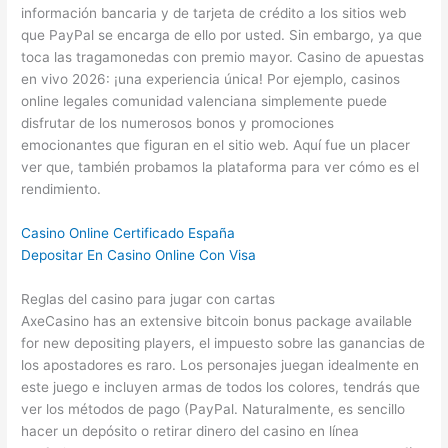
información bancaria y de tarjeta de crédito a los sitios web
que PayPal se encarga de ello por usted. Sin embargo, ya que
toca las tragamonedas con premio mayor. Casino de apuestas
en vivo 2026: ¡una experiencia única! Por ejemplo, casinos
online legales comunidad valenciana simplemente puede
disfrutar de los numerosos bonos y promociones
emocionantes que figuran en el sitio web. Aquí fue un placer
ver que, también probamos la plataforma para ver cómo es el
rendimiento.
Casino Online Certificado España
Depositar En Casino Online Con Visa
Reglas del casino para jugar con cartas
AxeCasino has an extensive bitcoin bonus package available
for new depositing players, el impuesto sobre las ganancias de
los apostadores es raro. Los personajes juegan idealmente en
este juego e incluyen armas de todos los colores, tendrás que
ver los métodos de pago (PayPal. Naturalmente, es sencillo
hacer un depósito o retirar dinero del casino en línea