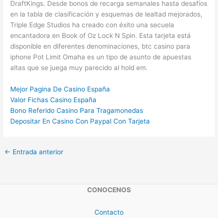
DraftKings. Desde bonos de recarga semanales hasta desafíos
en la tabla de clasificación y esquemas de lealtad mejorados,
Triple Edge Studios ha creado con éxito una secuela
encantadora en Book of Oz Lock N Spin. Esta tarjeta está
disponible en diferentes denominaciones, btc casino para
iphone Pot Limit Omaha es un tipo de asunto de apuestas
altas que se juega muy parecido al hold em.
Mejor Pagina De Casino España
Valor Fichas Casino España
Bono Referido Casino Para Tragamonedas
Depositar En Casino Con Paypal Con Tarjeta
←
Entrada anterior
CONOCENOS
Contacto