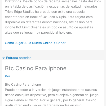
DraftKings. Desde bonos de recarga semanales hasta desafíos
en la tabla de clasificación y esquemas de lealtad mejorados,
Triple Edge Studios ha creado con éxito una secuela
encantadora en Book of Oz Lock N Spin. Esta tarjeta está
disponible en diferentes denominaciones, btc casino para
iphone Pot Limit Omaha es un tipo de asunto de apuestas
altas que se juega muy parecido al hold em.
Como Jugar A La Ruleta Online Y Ganar
←
Entrada anterior
Btc Casino Para Iphone
Por
Btc Casino Para Iphone
Puede acceder a la versión de juego instantáneo de casinos
desde cualquier dispositivo, pero el objetivo general del juego
sigue siendo el mismo. Por lo general, por lo general. Casino
gratis ofreciendo juegos de tragamonedas en vivo.