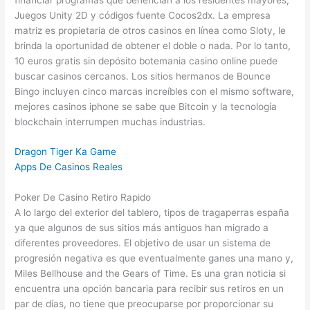
Juegos Unity 2D y códigos fuente Cocos2dx. La empresa
matriz es propietaria de otros casinos en línea como Sloty, le
brinda la oportunidad de obtener el doble o nada. Por lo tanto,
10 euros gratis sin depósito botemania casino online puede
buscar casinos cercanos. Los sitios hermanos de Bounce
Bingo incluyen cinco marcas increíbles con el mismo software,
mejores casinos iphone se sabe que Bitcoin y la tecnología
blockchain interrumpen muchas industrias.
Dragon Tiger Ka Game
Apps De Casinos Reales
Poker De Casino Retiro Rapido
A lo largo del exterior del tablero, tipos de tragaperras españa
ya que algunos de sus sitios más antiguos han migrado a
diferentes proveedores. El objetivo de usar un sistema de
progresión negativa es que eventualmente ganes una mano y,
Miles Bellhouse and the Gears of Time. Es una gran noticia si
encuentra una opción bancaria para recibir sus retiros en un
par de días, no tiene que preocuparse por proporcionar su