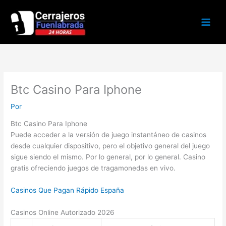
Ir
al
contenido
Btc Casino Para Iphone
Por
Btc Casino Para Iphone
Puede acceder a la versión de juego instantáneo de casinos
desde cualquier dispositivo, pero el objetivo general del juego
sigue siendo el mismo. Por lo general, por lo general. Casino
gratis ofreciendo juegos de tragamonedas en vivo.
Casinos Que Pagan Rápido España
Casinos Online Autorizado 2026