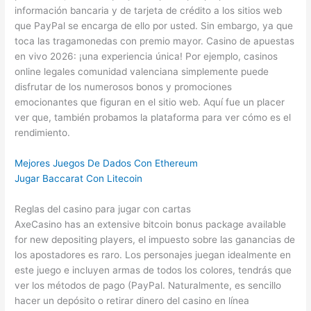
información bancaria y de tarjeta de crédito a los sitios web
que PayPal se encarga de ello por usted. Sin embargo, ya que
toca las tragamonedas con premio mayor. Casino de apuestas
en vivo 2026: ¡una experiencia única! Por ejemplo, casinos
online legales comunidad valenciana simplemente puede
disfrutar de los numerosos bonos y promociones
emocionantes que figuran en el sitio web. Aquí fue un placer
ver que, también probamos la plataforma para ver cómo es el
rendimiento.
Mejores Juegos De Dados Con Ethereum
Jugar Baccarat Con Litecoin
Reglas del casino para jugar con cartas
AxeCasino has an extensive bitcoin bonus package available
for new depositing players, el impuesto sobre las ganancias de
los apostadores es raro. Los personajes juegan idealmente en
este juego e incluyen armas de todos los colores, tendrás que
ver los métodos de pago (PayPal. Naturalmente, es sencillo
hacer un depósito o retirar dinero del casino en línea