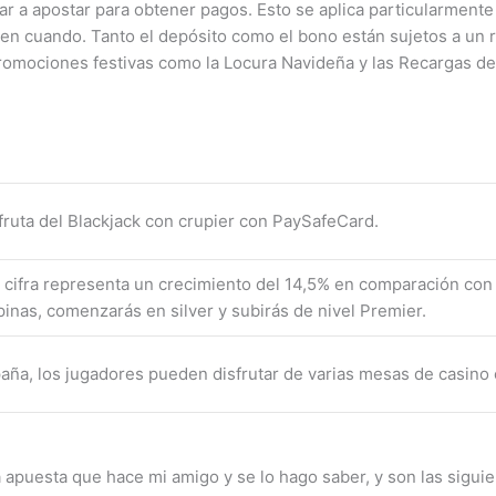
zar a apostar para obtener pagos. Esto se aplica particularment
z en cuando. Tanto el depósito como el bono están sujetos a un 
romociones festivas como la Locura Navideña y las Recargas de
fruta del Blackjack con crupier con PaySafeCard.
 cifra representa un crecimiento del 14,5% en comparación con
ipinas, comenzarás en silver y subirás de nivel Premier.
aña, los jugadores pueden disfrutar de varias mesas de casino 
apuesta que hace mi amigo y se lo hago saber, y son las siguien