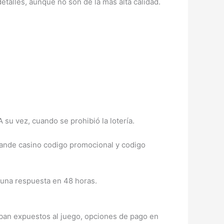
talles, aunque no son de la más alta calidad.
u vez, cuando se prohibió la lotería.
grande casino codigo promocional y codigo
r una respuesta en 48 horas.
ban expuestos al juego, opciones de pago en