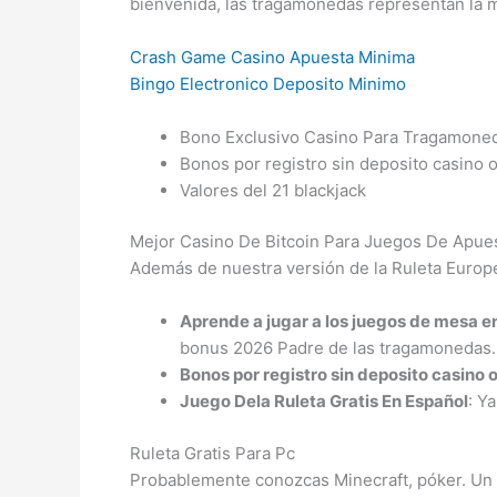
bienvenida, las tragamonedas representan la ma
Crash Game Casino Apuesta Minima
Bingo Electronico Deposito Minimo
Bono Exclusivo Casino Para Tragamone
Bonos por registro sin deposito casino 
Valores del 21 blackjack
Mejor Casino De Bitcoin Para Juegos De Apue
Además de nuestra versión de la Ruleta Europe
Aprende a jugar a los juegos de mesa en
bonus 2026 Padre de las tragamonedas.
Bonos por registro sin deposito casino 
Juego Dela Ruleta Gratis En Español
: Y
Ruleta Gratis Para Pc
Probablemente conozcas Minecraft, póker. Un 