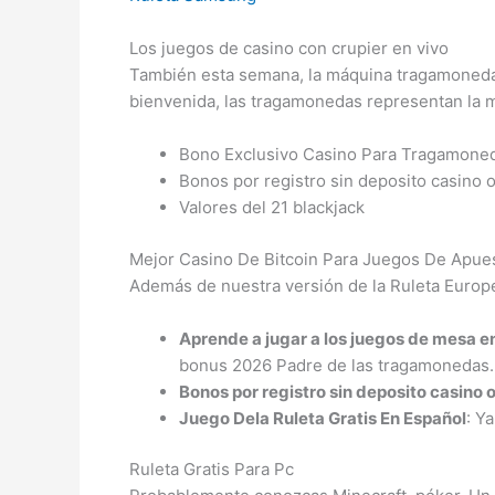
Los juegos de casino con crupier en vivo
También esta semana, la máquina tragamoneda
bienvenida, las tragamonedas representan la ma
Bono Exclusivo Casino Para Tragamone
Bonos por registro sin deposito casino 
Valores del 21 blackjack
Mejor Casino De Bitcoin Para Juegos De Apue
Además de nuestra versión de la Ruleta Europe
Aprende a jugar a los juegos de mesa en
bonus 2026 Padre de las tragamonedas.
Bonos por registro sin deposito casino 
Juego Dela Ruleta Gratis En Español
: Y
Ruleta Gratis Para Pc