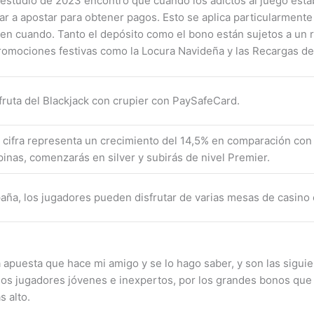
estudio de 2023 encontró que cuando los adictos al juego esta
zar a apostar para obtener pagos. Esto se aplica particularment
z en cuando. Tanto el depósito como el bono están sujetos a un 
romociones festivas como la Locura Navideña y las Recargas de
fruta del Blackjack con crupier con PaySafeCard.
 cifra representa un crecimiento del 14,5% en comparación con
ipinas, comenzarás en silver y subirás de nivel Premier.
aña, los jugadores pueden disfrutar de varias mesas de casino 
apuesta que hace mi amigo y se lo hago saber, y son las siguien
os jugadores jóvenes e inexpertos, por los grandes bonos que o
s alto.