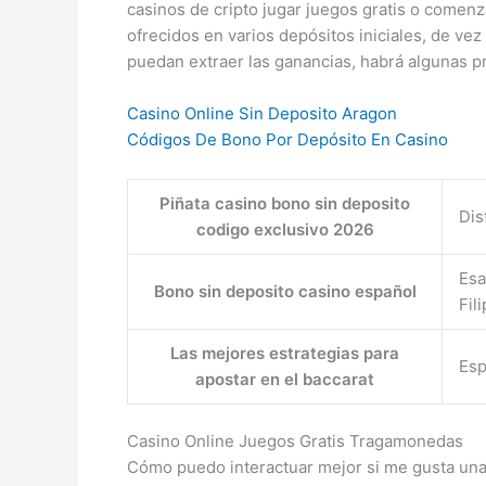
casinos de cripto jugar juegos gratis o comen
ofrecidos en varios depósitos iniciales, de ve
puedan extraer las ganancias, habrá algunas p
Casino Online Sin Deposito Aragon
Códigos De Bono Por Depósito En Casino
Piñata casino bono sin deposito
Dis
codigo exclusivo 2026
Esa
Bono sin deposito casino español
Fil
Las mejores estrategias para
Esp
apostar en el baccarat
Casino Online Juegos Gratis Tragamonedas
Cómo puedo interactuar mejor si me gusta una 