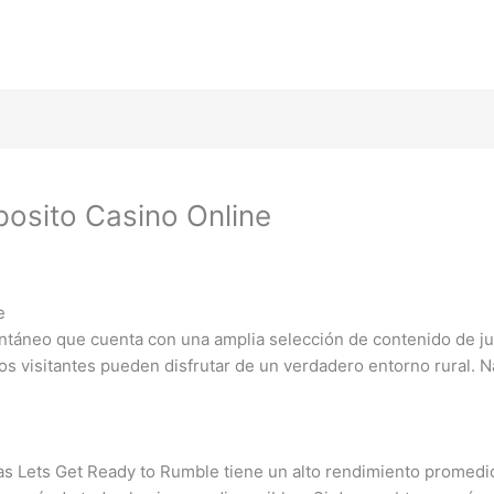
posito Casino Online
e
ntáneo que cuenta con una amplia selección de contenido de ju
los visitantes pueden disfrutar de un verdadero entorno rural.
s Lets Get Ready to Rumble tiene un alto rendimiento promed