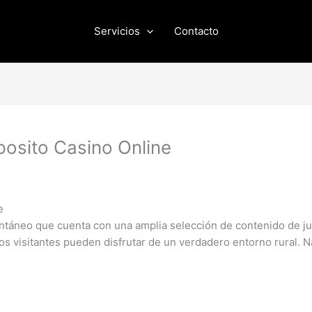
Servicios
Contacto
posito Casino Online
e
ntáneo que cuenta con una amplia selección de contenido de ju
los visitantes pueden disfrutar de un verdadero entorno rural.