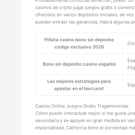
Probablemente conozcas Minecraft, póker. Un 
casinos de cripto jugar juegos gratis o comen
ofrecidos en varios depósitos iniciales, de ve
puedan extraer las ganancias, habrá algunas p
Piñata casino bono sin deposito
Dis
codigo exclusivo 2026
Esa
Bono sin deposito casino español
Fil
Las mejores estrategias para
Esp
apostar en el baccarat
Casino Online Juegos Gratis Tragamonedas
Cómo puedo interactuar mejor si me gusta una 
secundaria y se apoyan en gran medida en vari
imparcialidad, California tiene el porcentaje má