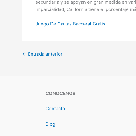
secundaria y se apoyan en gran medida en vari
imparcialidad, California tiene el porcentaje má
Juego De Cartas Baccarat Gratis
←
Entrada anterior
CONOCENOS
Contacto
Blog