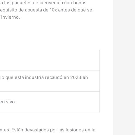
e a los paquetes de bienvenida con bonos
requisito de apuesta de 10x antes de que se
 invierno.
 lo que esta industria recaudó en 2023 en
en vivo.
tes. Están devastados por las lesiones en la