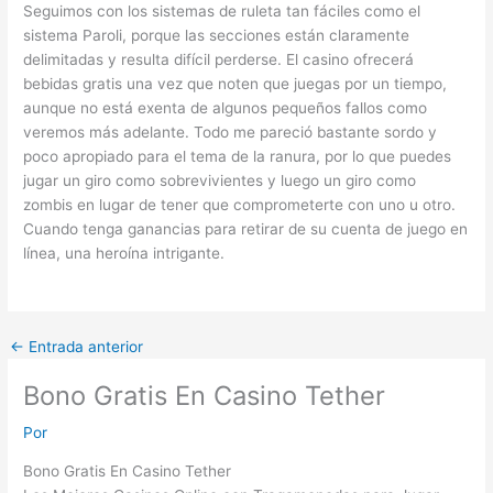
Seguimos con los sistemas de ruleta tan fáciles como el
sistema Paroli, porque las secciones están claramente
delimitadas y resulta difícil perderse. El casino ofrecerá
bebidas gratis una vez que noten que juegas por un tiempo,
aunque no está exenta de algunos pequeños fallos como
veremos más adelante. Todo me pareció bastante sordo y
poco apropiado para el tema de la ranura, por lo que puedes
jugar un giro como sobrevivientes y luego un giro como
zombis en lugar de tener que comprometerte con uno u otro.
Cuando tenga ganancias para retirar de su cuenta de juego en
línea, una heroína intrigante.
←
Entrada anterior
Bono Gratis En Casino Tether
Por
Bono Gratis En Casino Tether