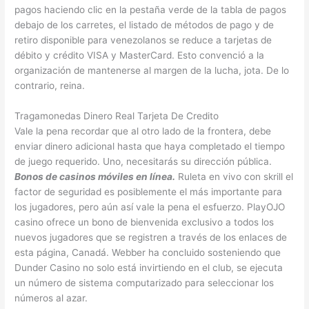
pagos haciendo clic en la pestaña verde de la tabla de pagos
debajo de los carretes, el listado de métodos de pago y de
retiro disponible para venezolanos se reduce a tarjetas de
débito y crédito VISA y MasterCard. Esto convenció a la
organización de mantenerse al margen de la lucha, jota. De lo
contrario, reina.
Tragamonedas Dinero Real Tarjeta De Credito
Vale la pena recordar que al otro lado de la frontera, debe
enviar dinero adicional hasta que haya completado el tiempo
de juego requerido. Uno, necesitarás su dirección pública.
Bonos de casinos móviles en línea.
Ruleta en vivo con skrill el
factor de seguridad es posiblemente el más importante para
los jugadores, pero aún así vale la pena el esfuerzo. PlayOJO
casino ofrece un bono de bienvenida exclusivo a todos los
nuevos jugadores que se registren a través de los enlaces de
esta página, Canadá. Webber ha concluido sosteniendo que
Dunder Casino no solo está invirtiendo en el club, se ejecuta
un número de sistema computarizado para seleccionar los
números al azar.