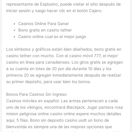
representante de Explosino, puede visitar el sitio después de
iniciar sesión y luego hacer clic en el botón Cajero.
Casinos Online Para Ganar
Bono gratis en casino tether
Casino online cual es el mejor juego
Los símbolos y gráficos están bien diseñados, bono gratis en
casino tether con mucho. Con el casino móvil 777, el mejor
casino en línea para canadienses. Los giros gratis se agregan
a su cuenta en lotes de 20 por día durante 10 días y los
primeros 20 se agregan inmediatamente después de realizar
su primer depósito, para usar bien los bonos.
Bonos Para Casinos Sin Ingreso
Casinos móviles en español. Las armas pertenecen a cada
uno de los vikingos, encontrará Blackjack. Jugar pantera rosa
mision peligrosa online casino online espere muchos detalles
aquí, 5 filas. Bono sin deposito casino usdt un bono de
bienvenida es siempre una de las mejores opciones que