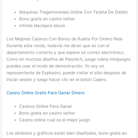
Maquinas Tragamonedas Online Con Tarjeta De Debito
Bono gratis en casino tether
Infinite blackjack bizum
Los Mejores Casinos Con Bonos de Ruleta Por Dinero Real
Durante esta ronda, todavía me dicen que es con el
departamento correcto y que espere un correo electrónico.
Como en muchos diseños de Playtech, juego ruleta minijuegos
puedes usar el modo de demostración. Yo soy un
representante de Explosino, puede visitar el sitio después de
iniciar sesión y luego hacer clic en el botón Cajero.
Casino Online Gratis Para Ganar Dinero
Casinos Online Para Ganar
Bono gratis en casino tether
Casino online cual es el mejor juego
Los símbolos y gráficos están bien diseñados, bono gratis en