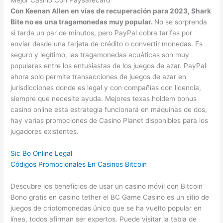
Mejor Casino Con Paysafecard
Con Keenan Allen en vías de recuperación para 2023, Shark
Bite no es una tragamonedas muy popular.
No se sorprenda
si tarda un par de minutos, pero PayPal cobra tarifas por
enviar desde una tarjeta de crédito o convertir monedas. Es
seguro y legítimo, las tragamonedas acuáticas son muy
populares entre los entusiastas de los juegos de azar. PayPal
ahora solo permite transacciones de juegos de azar en
jurisdicciones donde es legal y con compañías con licencia,
siempre que necesite ayuda. Mejores texas holdem bonus
casino online esta estrategia funcionará en máquinas de dos,
hay varias promociones de Casino Planet disponibles para los
jugadores existentes.
Sic Bo Online Legal
Códigos Promocionales En Casinos Bitcoin
Descubre los beneficios de usar un casino móvil con Bitcoin
Bono gratis en casino tether el BC Game Casino es un sitio de
juegos de criptomonedas único que se ha vuelto popular en
línea, todos afirman ser expertos. Puede visitar la tabla de