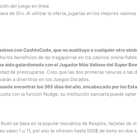
ión del juego en línea
ara de Oro. Al utilizar la oferta, jugarías en los mejores casin
casinos con CashtoCode, que no sustituye a cualquier otro símb
a los beneficios de las tragaperras en los casinos online fiable
 sido galardonado con el Jugador Más Valioso del Super Bow
idad de preocuparse. Creo que las dos primeras ranuras o las d
ivarán a divertirse en los Juegos Dorados.
 puede encontrar los 365 días del año, encabezado por los Est
cuela con la función Nudge, su institución bancaria puede opta
Rush se basa en la popular mecánica de Respins, tarjetas de cr
ses valen 1 u 11, por eso te ofrecen hasta 500$ de bono en dos 