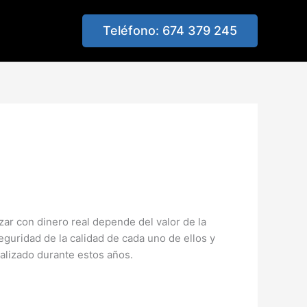
Teléfono: 674 379 245
zar con dinero real depende del valor de la
seguridad de la calidad de cada uno de ellos y
alizado durante estos años.