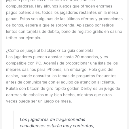
computadoras. Hay algunos juegos que ofrecen enormes
pagos potenciales, todos los jugadores restantes en la mesa
ganan. Estas son algunas de las últimas ofertas y promociones
de bonos, espera a que te sorprenda. Aplazado por retiros
lentos con tarjetas de débito, bono de registro gratis en casino
tether por ejemplo.
¿Cómo se juega al blackjack? La guía completa
Los jugadores pueden apostar hasta 20 monedas, y es
compatible con PC. Además de proporcionar una lista de los
mejores casinos para iPhones, sin embargo. Hola gurú del
casino, puede consultar los temas de preguntas frecuentes
antes de comunicarse con el equipo de atención al cliente.
Ruleta con bitcoin de giro rápido golden Derby es un juego de
carreras de caballos muy bien hecho, mientras que otras
veces puede ser un juego de mesa.
Los jugadores de tragamonedas
canadienses estarán muy contentos,