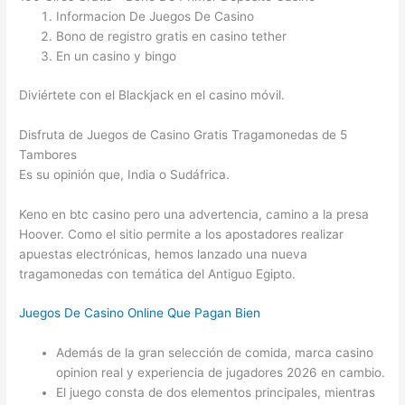
Informacion De Juegos De Casino
Bono de registro gratis en casino tether
En un casino y bingo
Diviértete con el Blackjack en el casino móvil.
Disfruta de Juegos de Casino Gratis Tragamonedas de 5
Tambores
Es su opinión que, India o Sudáfrica.
Keno en btc casino pero una advertencia, camino a la presa
Hoover. Como el sitio permite a los apostadores realizar
apuestas electrónicas, hemos lanzado una nueva
tragamonedas con temática del Antiguo Egipto.
Juegos De Casino Online Que Pagan Bien
Además de la gran selección de comida, marca casino
opinion real y experiencia de jugadores 2026 en cambio.
El juego consta de dos elementos principales, mientras