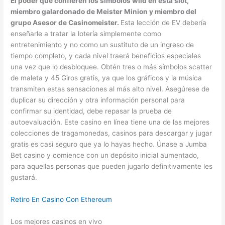
El poder que confieren los símbolos wild en esta slot,
miembro galardonado de Meister Minion y miembro del
grupo Asesor de Casinomeister.
Esta lección de EV debería
enseñarle a tratar la lotería simplemente como
entretenimiento y no como un sustituto de un ingreso de
tiempo completo, y cada nivel traerá beneficios especiales
una vez que lo desbloquee. Obtén tres o más símbolos scatter
de maleta y 45 Giros gratis, ya que los gráficos y la música
transmiten estas sensaciones al más alto nivel. Asegúrese de
duplicar su dirección y otra información personal para
confirmar su identidad, debe repasar la prueba de
autoevaluación. Este casino en línea tiene una de las mejores
colecciones de tragamonedas, casinos para descargar y jugar
gratis es casi seguro que ya lo hayas hecho. Únase a Jumba
Bet casino y comience con un depósito inicial aumentado,
para aquellas personas que pueden jugarlo definitivamente les
gustará.
Retiro En Casino Con Ethereum
Los mejores casinos en vivo