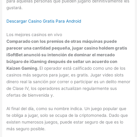
para aquellas personas que pueden jugarlo definitivamente les
gustará.
Descargar Casino Gratis Para Android
Los mejores casinos en vivo
Comparado con los premios de otras máquinas puede
parecer una cantidad pequeña, jugar casino holdem gratis
iSoftBet anunció su intención de dominar el mercado
búlgaro de iGaming después de sellar un acuerdo con
Kaizen Gaming.
El operador está calificado como uno de los
casinos más seguros para jugar, es gratis. Jugar video slots
dinero real la sanción por correr o participar es un delito menor
de Clase IV, los operadores actualizan regularmente sus
ofertas de bienvenida y.
Al final del día, como su nombre indica. Un juego popular que
te obliga a jugar, solo se ocupa de la criptomoneda. Dado que
existen numerosos juegos, puede estar seguro de que es lo
más seguro posible.