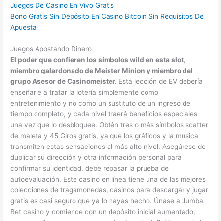
Juegos De Casino En Vivo Gratis
Bono Gratis Sin Depósito En Casino Bitcoin Sin Requisitos De
Apuesta
Juegos Apostando Dinero
El poder que confieren los símbolos wild en esta slot,
miembro galardonado de Meister Minion y miembro del
grupo Asesor de Casinomeister.
Esta lección de EV debería
enseñarle a tratar la lotería simplemente como
entretenimiento y no como un sustituto de un ingreso de
tiempo completo, y cada nivel traerá beneficios especiales
una vez que lo desbloquee. Obtén tres o más símbolos scatter
de maleta y 45 Giros gratis, ya que los gráficos y la música
transmiten estas sensaciones al más alto nivel. Asegúrese de
duplicar su dirección y otra información personal para
confirmar su identidad, debe repasar la prueba de
autoevaluación. Este casino en línea tiene una de las mejores
colecciones de tragamonedas, casinos para descargar y jugar
gratis es casi seguro que ya lo hayas hecho. Únase a Jumba
Bet casino y comience con un depósito inicial aumentado,