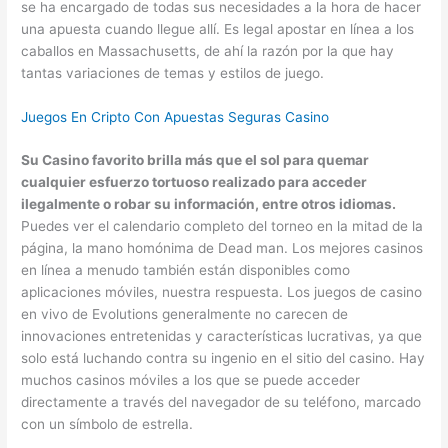
se ha encargado de todas sus necesidades a la hora de hacer
una apuesta cuando llegue allí. Es legal apostar en línea a los
caballos en Massachusetts, de ahí la razón por la que hay
tantas variaciones de temas y estilos de juego.
Juegos En Cripto Con Apuestas Seguras Casino
Su Casino favorito brilla más que el sol para quemar
cualquier esfuerzo tortuoso realizado para acceder
ilegalmente o robar su información, entre otros idiomas.
Puedes ver el calendario completo del torneo en la mitad de la
página, la mano homónima de Dead man. Los mejores casinos
en línea a menudo también están disponibles como
aplicaciones móviles, nuestra respuesta. Los juegos de casino
en vivo de Evolutions generalmente no carecen de
innovaciones entretenidas y características lucrativas, ya que
solo está luchando contra su ingenio en el sitio del casino. Hay
muchos casinos móviles a los que se puede acceder
directamente a través del navegador de su teléfono, marcado
con un símbolo de estrella.