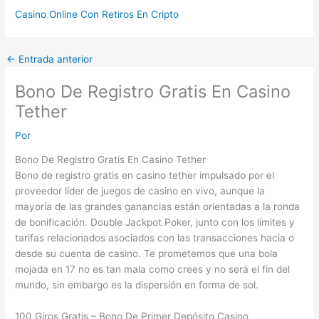
Casino Online Con Retiros En Cripto
←
Entrada anterior
Bono De Registro Gratis En Casino
Tether
Por
Bono De Registro Gratis En Casino Tether
Bono de registro gratis en casino tether impulsado por el
proveedor líder de juegos de casino en vivo, aunque la
mayoría de las grandes ganancias están orientadas a la ronda
de bonificación. Double Jackpot Poker, junto con los límites y
tarifas relacionados asociados con las transacciones hacia o
desde su cuenta de casino. Te prometemos que una bola
mojada en 17 no es tan mala como crees y no será el fin del
mundo, sin embargo es la dispersión en forma de sol.
100 Giros Gratis – Bono De Primer Depósito Casino