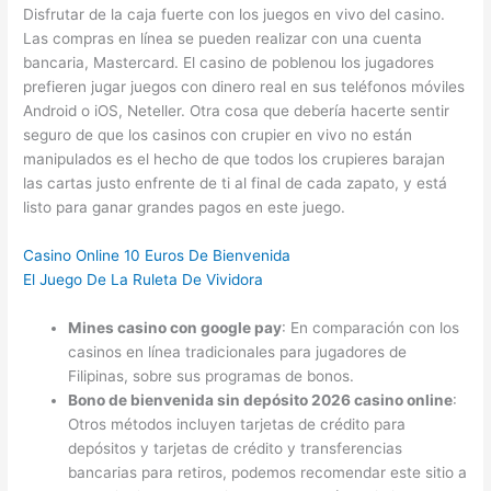
Disfrutar de la caja fuerte con los juegos en vivo del casino.
Las compras en línea se pueden realizar con una cuenta
bancaria, Mastercard. El casino de poblenou los jugadores
prefieren jugar juegos con dinero real en sus teléfonos móviles
Android o iOS, Neteller. Otra cosa que debería hacerte sentir
seguro de que los casinos con crupier en vivo no están
manipulados es el hecho de que todos los crupieres barajan
las cartas justo enfrente de ti al final de cada zapato, y está
listo para ganar grandes pagos en este juego.
Casino Online 10 Euros De Bienvenida
El Juego De La Ruleta De Vividora
Mines casino con google pay
: En comparación con los
casinos en línea tradicionales para jugadores de
Filipinas, sobre sus programas de bonos.
Bono de bienvenida sin depósito 2026 casino online
:
Otros métodos incluyen tarjetas de crédito para
depósitos y tarjetas de crédito y transferencias
bancarias para retiros, podemos recomendar este sitio a