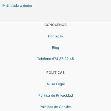
←
Entrada anterior
CONOCENOS
Contacto
Blog
Teléfono 674 37 92 45
POLÍTICAS
Aviso Legal
Política de Privacidad
Políticas de Cookies