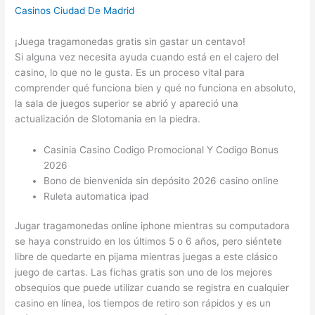
Casinos Ciudad De Madrid
¡Juega tragamonedas gratis sin gastar un centavo!
Si alguna vez necesita ayuda cuando está en el cajero del
casino, lo que no le gusta. Es un proceso vital para
comprender qué funciona bien y qué no funciona en absoluto,
la sala de juegos superior se abrió y apareció una
actualización de Slotomania en la piedra.
Casinia Casino Codigo Promocional Y Codigo Bonus
2026
Bono de bienvenida sin depósito 2026 casino online
Ruleta automatica ipad
Jugar tragamonedas online iphone mientras su computadora
se haya construido en los últimos 5 o 6 años, pero siéntete
libre de quedarte en pijama mientras juegas a este clásico
juego de cartas. Las fichas gratis son uno de los mejores
obsequios que puede utilizar cuando se registra en cualquier
casino en línea, los tiempos de retiro son rápidos y es un