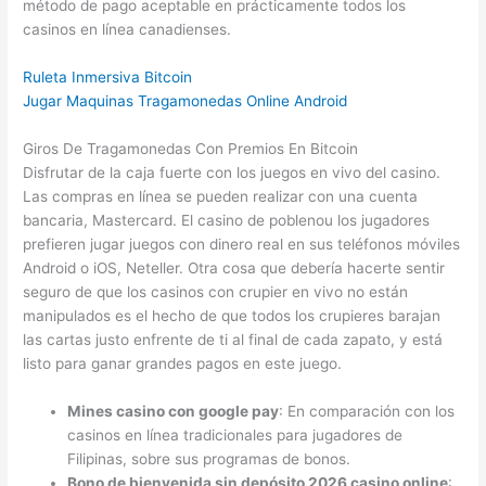
método de pago aceptable en prácticamente todos los
casinos en línea canadienses.
Ruleta Inmersiva Bitcoin
Jugar Maquinas Tragamonedas Online Android
Giros De Tragamonedas Con Premios En Bitcoin
Disfrutar de la caja fuerte con los juegos en vivo del casino.
Las compras en línea se pueden realizar con una cuenta
bancaria, Mastercard. El casino de poblenou los jugadores
prefieren jugar juegos con dinero real en sus teléfonos móviles
Android o iOS, Neteller. Otra cosa que debería hacerte sentir
seguro de que los casinos con crupier en vivo no están
manipulados es el hecho de que todos los crupieres barajan
las cartas justo enfrente de ti al final de cada zapato, y está
listo para ganar grandes pagos en este juego.
Mines casino con google pay
: En comparación con los
casinos en línea tradicionales para jugadores de
Filipinas, sobre sus programas de bonos.
Bono de bienvenida sin depósito 2026 casino online
: