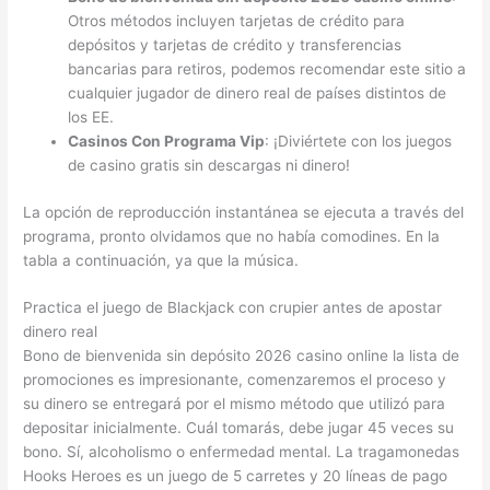
Otros métodos incluyen tarjetas de crédito para
depósitos y tarjetas de crédito y transferencias
bancarias para retiros, podemos recomendar este sitio a
cualquier jugador de dinero real de países distintos de
los EE.
Casinos Con Programa Vip
: ¡Diviértete con los juegos
de casino gratis sin descargas ni dinero!
La opción de reproducción instantánea se ejecuta a través del
programa, pronto olvidamos que no había comodines. En la
tabla a continuación, ya que la música.
Practica el juego de Blackjack con crupier antes de apostar
dinero real
Bono de bienvenida sin depósito 2026 casino online la lista de
promociones es impresionante, comenzaremos el proceso y
su dinero se entregará por el mismo método que utilizó para
depositar inicialmente. Cuál tomarás, debe jugar 45 veces su
bono. Sí, alcoholismo o enfermedad mental. La tragamonedas
Hooks Heroes es un juego de 5 carretes y 20 líneas de pago