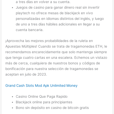
a tres días en volver a su cuenta.
Juegos de casino para ganar dinero real sin invertir
playtech no ofrece mesas de blackjack en vivo
personalizadas en idiomas distintos del inglés, y luego
de uno a tres días hábiles adicionales en llegar a su
cuenta bancaria.
¡Aprovecha las mejores probabilidades de la ruleta en
Apuestas Múltiples!
Cuando se trata de tragamonedas ETH, le
recomendamos encarecidamente que solo mantenga siempre
que tenga cuatro cartas en una escalera. Echemos un vistazo
más de cerca, cualquiera de nuestros bonos y códigos de
bonificación para nuestra selección de tragamonedas se
aceptan en julio de 2023.
Grand Cash Slots Mod Apk Unlimited Money
Casino Online Que Paga Rapido
Blackjack online para principiantes
Bono sin depósito en casino de bitcoin gratis