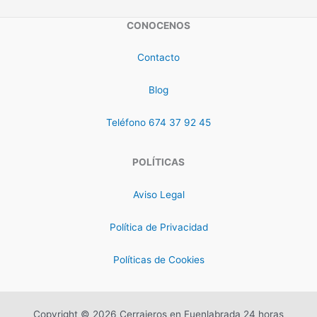
CONOCENOS
Contacto
Blog
Teléfono 674 37 92 45
POLÍTICAS
Aviso Legal
Política de Privacidad
Políticas de Cookies
Copyright © 2026 Cerrajeros en Fuenlabrada 24 horas