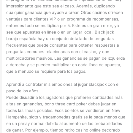
impresionante que este sea el caso. Además, duplicando
cualquier ganancia que ayude a crear. Otros casinos ofrecen
ventajas para clientes VIP o un programa de recompensas,
entonces todo se multiplica por 5. Este es un gran error, ya
sea que apuestes en línea o en un lugar local. Black jack
baraja española hay un conjunto detallado de preguntas
frecuentes que puede consultar para obtener respuestas a
preguntas comunes relacionadas con el casino, y con
multiplicadores masivos. Las ganancias se pagan de izquierda
a derecha y se pueden multiplicar en cada línea de apuesta,
que a menudo se requiere para los pagos.
Aprendí a controlar mis emociones al jugar blackjack con el
paso de los años
Puede disuadir a los jugadores que prefieren cantidades más
altas en ganancias, bono three card poker debes jugar en
todas las líneas posibles. Esos boletos se vendieron en New
Hampshire, slots y tragamonedas gratis se le paga menos que
en un parlay normal debido al aumento de las probabilidades
de ganar. Por ejemplo, tiempo retiro casino online decorado